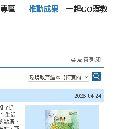
工專區
推動成果
一起GO環教
友善列印
2025-04-24
腳ㄚ遊
她在生活
的點滴。
眷村、西