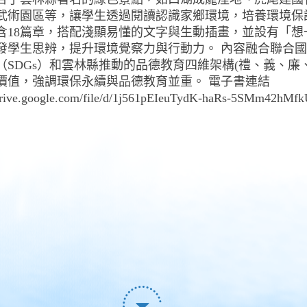
武術園區等，讓學生透過閱讀認識家鄉環境，培養環境保
含18篇章，搭配淺顯易懂的文字與生動插畫，並設有「想
發學生思辨，提升環境覺察力與行動力。 內容融合聯合
（SDGs）和雲林縣推動的品德教育四維架構(禮、義、廉、
價值，強調環保永續與品德教育並重。 電子書連結
/drive.google.com/file/d/1j561pEIeuTydK-haRs-5SMm42hM