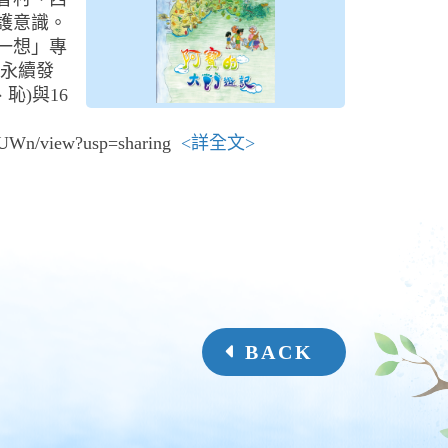
護意識。
一想」專
國永續發
恥)與16
fkUWn/view?usp=sharing
<詳全文>
BACK