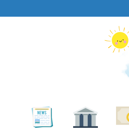
跳
到
主
要
內
容
區
塊