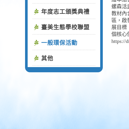
螺森活
年度志工頒獎典禮
教材內
區，啟
臺美生態學校聯盟
展目標
個核心
https:/
一般環保活動
其他