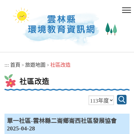
跳
到
主
要
內
容
區
塊
:::
首頁
旅遊地圖
社區改造
>
>
社區改造
單一社區-雲林縣二崙鄉崙西社區發展協會
2025-04-28