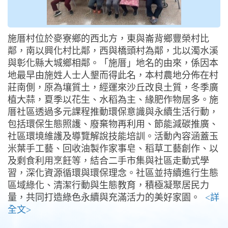
施厝村位於麥寮鄉的西北方，東與崙背鄉豐榮村比
鄰，南以興化村比鄰，西與橋頭村為鄰，北以濁水溪
與彰化縣大城鄉相鄰。「施厝」地名的由來，係因本
地最早由施姓人士人墾而得此名，本村農地分佈在村
莊南側，原為壤質土，經運來沙丘改良土質，冬季廣
植大蒜，夏季以花生、水稻為主、緣肥作物居多。施
厝社區透過多元課程推動環保意識與永續生活行動，
包括環保生態照護、廢棄物再利用、節能減碳推廣、
社區環境維護及導覽解說技能培訓。活動內容涵蓋玉
米葉手工藝、回收油製作家事皂、稻草工藝創作、以
及剩食利用烹飪等，結合二手市集與社區走動式學
習，深化資源循環與環保理念。社區並持續進行生態
區域綠化、清潔行動與生態教育，積極凝聚居民力
量，共同打造綠色永續與充滿活力的美好家園。
<詳
全文>