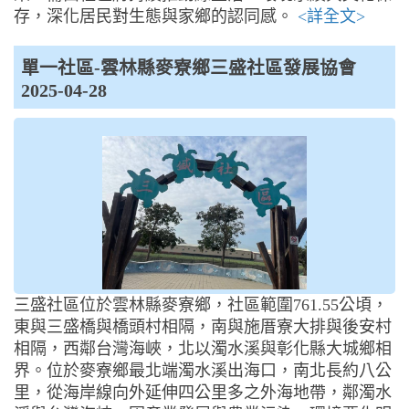
存，深化居民對生態與家鄉的認同感。
<詳全文>
單一社區-雲林縣麥寮鄉三盛社區發展協會
2025-04-28
三盛社區位於雲林縣麥寮鄉，社區範圍761.55公頃，
東與三盛橋與橋頭村相隔，南與施厝寮大排與後安村
相隔，西鄰台灣海峽，北以濁水溪與彰化縣大城鄉相
界。位於麥寮鄉最北端濁水溪出海口，南北長約八公
里，從海岸線向外延伸四公里多之外海地帶，鄰濁水