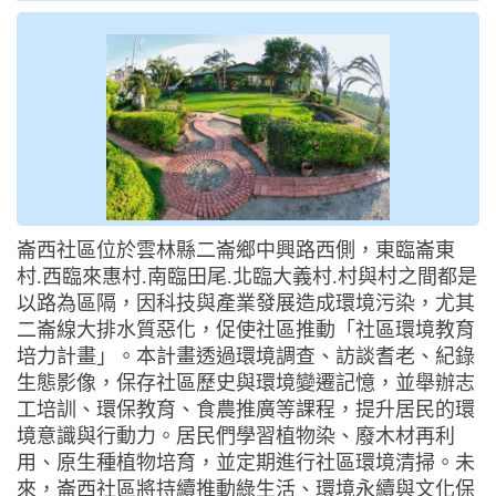
崙西社區位於雲林縣二崙鄉中興路西側，東臨崙東
村.西臨來惠村.南臨田尾.北臨大義村.村與村之間都是
以路為區隔，因科技與產業發展造成環境污染，尤其
二崙線大排水質惡化，促使社區推動「社區環境教育
培力計畫」。本計畫透過環境調查、訪談耆老、紀錄
生態影像，保存社區歷史與環境變遷記憶，並舉辦志
工培訓、環保教育、食農推廣等課程，提升居民的環
境意識與行動力。居民們學習植物染、廢木材再利
用、原生種植物培育，並定期進行社區環境清掃。未
來，崙西社區將持續推動綠生活、環境永續與文化保