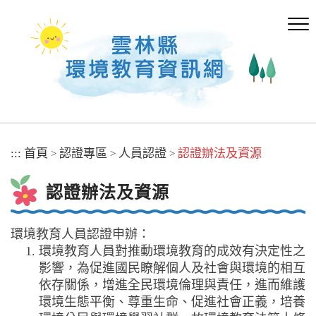
跳
到
主
要
內
容
區
塊
:::
首頁
認證專區
人員認證
認證辦法及資源
>
>
>
認證辦法及資源
環境教育人員認證申辦：
環境教育人員對推動環境教育的成效有決定性之
影響，為促進國民瞭解個人及社會與環境的相互
依存關係，增進全民環境倫理與責任，進而維護
環境生態平衡、尊重生命、促進社會正義，培養