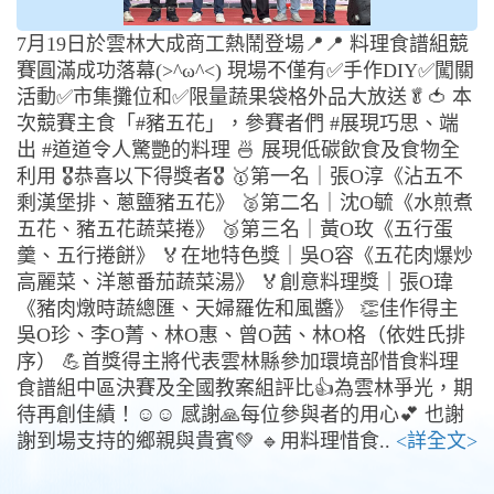
7月19日於雲林大成商工熱鬧登場📍📍 料理食譜組競
賽圓滿成功落幕(>^ω^<) 現場不僅有✅手作DIY✅闖關
活動✅市集攤位和✅限量蔬果袋格外品大放送🥬🍅 本
次競賽主食「#豬五花」，參賽者們 #展現巧思、端
出 #道道令人驚艷的料理 🍜 展現低碳飲食及食物全
利用 🎖️恭喜以下得獎者🎖️ 🥇第一名｜張O淳《沾五不
剩漢堡排、蔥鹽豬五花》 🥈第二名｜沈O毓《水煎煮
五花、豬五花蔬菜捲》 🥉第三名｜黃O玫《五行蛋
羹、五行捲餅》 🏅在地特色獎｜吳O容《五花肉爆炒
高麗菜、洋蔥番茄蔬菜湯》 🏅創意料理獎｜張O瑋
《豬肉燉時蔬總匯、天婦羅佐和風醬》 👏佳作得主
吳O珍、李O菁、林O惠、曾O茜、林O格（依姓氏排
序） 💪首獎得主將代表雲林縣參加環境部惜食料理
食譜組中區決賽及全國教案組評比👍為雲林爭光，期
待再創佳績！☺️☺️ 感謝🙏每位參與者的用心💕 也謝
謝到場支持的鄉親與貴賓💚 🔹用料理惜食..
<詳全文>