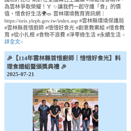
為雲林爭取榮耀！🏅 ✨讓我們一起守護「食」的價
值，惜食好生活🌍🥗 雲林環境教育資訊網｜
https://eeis.ylepb.gov.tw/index.asp #雲林縣環境保護局
#雲林縣首惜廚師 #惜惜好食光 #創意教案組 #惜食教
育 #從小扎根 #食物不浪費 #淨零綠生活 #永續生活
<
詳全文>
🎉【114年雲林縣首惜廚師｜惜惜好食光】料
理食譜組暨頒獎典禮 🎉
2025-07-21