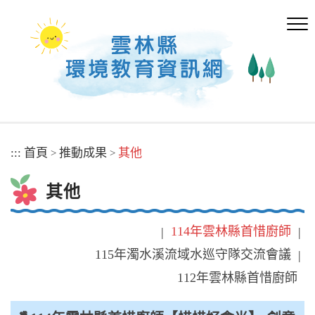
跳
到
主
要
內
容
區
塊
:::
首頁
推動成果
其他
>
>
其他
114年雲林縣首惜廚師
|
|
115年濁水溪流域水巡守隊交流會議
|
112年雲林縣首惜廚師