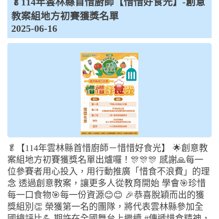
🥬114年雲林縣首惜廚師【惜惜好食光】-創意
教案組地方初賽獲獎名單
2025-06-16
🥬【114年雲林縣首惜廚師－惜惜好食光】 🌟創意教
案組地方初賽獲獎名單出爐囉！🎊🎊🎊 感謝🙏每一
位參賽者用心投入，用行動推廣「惜食不浪費」的理
念 透過創意教案，讓更多人從教育開始 學會🎯珍惜
每一口食物🎯每一份資源😊😊 🎉恭喜脫穎而出的獲
獎組別👏 榮獲第一名的團隊，將代表雲林縣參加全
國總評比💪 期許在全國舞台上繼續 #傳遞惜食精神，