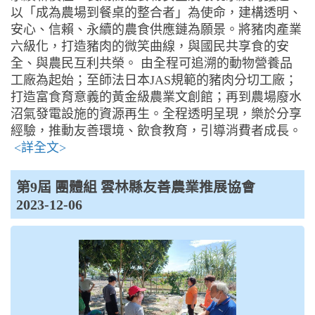
以「成為農場到餐桌的整合者」為使命，建構透明、
安心、信賴、永續的農食供應鏈為願景。將豬肉產業
六級化，打造豬肉的微笑曲線，與國民共享食的安
全、與農民互利共榮。 由全程可追溯的動物營養品
工廠為起始；至師法日本JAS規範的豬肉分切工廠；
打造富食育意義的黃金級農業文創館；再到農場廢水
沼氣發電設施的資源再生。全程透明呈現，樂於分享
經驗，推動友善環境、飲食教育，引導消費者成長。
<詳全文>
第9屆 團體組 雲林縣友善農業推展協會
2023-12-06