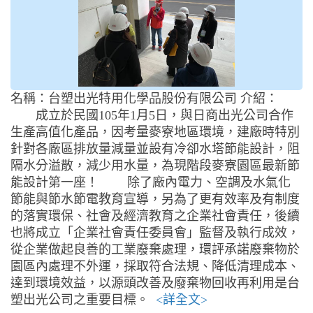
名稱：台塑出光特用化學品股份有限公司 介紹：
成立於民國105年1月5日，與日商出光公司合作
生產高值化產品，因考量麥寮地區環境，建廠時特別
針對各廠區排放量減量並設有冷卻水塔節能設計，阻
隔水分溢散，減少用水量，為現階段麥寮園區最新節
能設計第一座！ 除了廠內電力、空調及水氣化
節能與節水節電教育宣導，另為了更有效率及有制度
的落實環保、社會及經濟教育之企業社會責任，後續
也將成立「企業社會責任委員會」監督及執行成效，
從企業做起良善的工業廢棄處理，環評承諾廢棄物於
園區內處理不外運，採取符合法規、降低清理成本、
達到環境效益，以源頭改善及廢棄物回收再利用是台
塑出光公司之重要目標。
<詳全文>