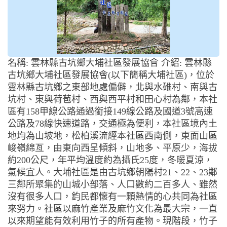
名稱: 雲林縣古坑鄉大埔社區發展協會 介紹: 雲林縣
古坑鄉大埔社區發展協會(以下簡稱大埔社區)，位於
雲林縣古坑鄉之東部地處偏僻，北與水碓村、南與古
坑村、東與荷苞村、西與西平村和田心村為鄰，本社
區有158甲線公路通過銜接149線公路及國道3號高速
公路及78線快速道路，交通極為便利，本社區境內土
地均為山坡地，松柏溪流經本社區西南側，東面山區
峻嶺綿亙，由東向西呈傾斜，山地多、平原少，海拔
約200公尺，年平均溫度約為攝氏25度，冬暖夏涼，
氣候宜人。大埔社區是由古坑鄉朝陽村21、22、23鄰
三鄰所聚集的山城小部落、人口數約二百多人、雖然
沒有很多人口，鈞民都懷有一顆熱情的心共同為社區
來努力。社區以麻竹產業及麻竹文化為最大宗，一直
以來期望能有效利用竹子的所有產物。現階段，竹子