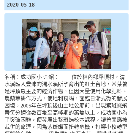
2020-05-18
名稱：成功國小 介紹： 位於林內鄉坪頂村，清
水溪匯入豐沛的濁水溪所孕育出的紅土台地，茶葉曾
是坪頂最主要的經濟作物，但因大量使用化學肥料、
農藥等耕作方式，使地利衰竭，面臨日漸式微的發展
困境，2005年在坪頂後山土地公廟前，出現紫斑蝶飛
舞每分鐘從數百隻至高峰期的萬隻以上，成功國小為
了突破困難，便發展出紫斑蝶校本課程，讓曾面臨被
裁併的命運，因為紫斑蝶而扭轉危機，打響小校轉型