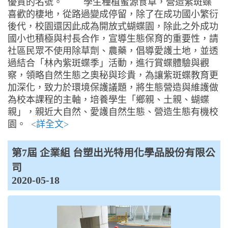
優質的名號。 學生種植蜜源食草，營造紫斑蝶
喜歡的棲地，從路過變成停留，除了在成功國小繁衍
後代，校園還因此成為開放式蝴蝶園，除此之外成功
國小也積極與村長合作，宣導生態保育的重要性，請
社區民眾不使用除草劑、農藥，倡導愛護土地，並透
過結合「林內紫斑蝶季」活動，進行賞蝶體驗與觀
察，領略自然生態之奧秘與珍貴，為讓紫斑蝶教育更
加深化，致力於環境保護議題，將生態營造與維護做
為校本課程的主軸，培養學生「鄉親、土親、蝴蝶
親」，親近大自然、愛護自然生態、營造生態有機校
園。
<詳全文>
第7屆 企業組 台塑出光特用化學品股份有限公
司
2020-05-18