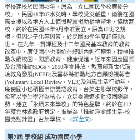
學校建校於民國43年，原為「立仁國民學校廉使分
校」，民國48年87水災時，學校受災嚴重，爾後在國
際支援以及地方人士慷慨解囊捐助捐地整地，協助蓋
校，終於在民國49年9月奉准獨立。原為12班之規
模，但因少子化等因素，於民國88學年度起僅剩6
班。 在九年一貫課程及十二年國民基本教育的教育
改革中，廉使國小也開始在體制內進行轉型，積極推
動永續校園、閱讀教育、健康促進。近年來因應國際
及台灣推動SDGs、2050淨零排放、教育部新世代環
境教育發展(NEED)及雲林縣推動地方自願檢視報告
(Voluntary Local Review，VLR)及減碳生活行動年，
廉使國小也積極申辦雙語教育、台美生態學校夥伴，
希望以學生學習為核心，立足臺灣逐步對接國際趨
勢，建立「永續未來學校」的特色品牌，終於在112
年獲雲林縣政府肯定，推舉為「推動淨零綠生活-校
園亮點計畫」召集學校。
<詳全文>
第7屆 學校組 成功國民小學