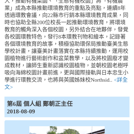
人，推動有機菜園、「生態有機校園」將「有機農
業」成為本縣推動環境教育的重點及亮點，連續8年
透過環教會議，向22縣市行銷本縣環境教育成果，同
時也協助全縣200位校長一起推動環境教育，將環境
教育的觸角深入各個校園，另外結合在地夥伴，發覺
各校園環教特色，發行8本環教刊物和繪本，記錄著
各個環境教育的故事，積極協助環保局推動臺美生態
學校計畫，讓臺美計畫落實在本縣持續推動，運用校
園植物進行藝術創作和盆菜教學，以及將校園廢才變
成教材，讓師生重新認識校園植物，並朝校園老樹呼
吸向海綿校園計畫前進，更與國際接軌與日本忠生小
學進行環教交流，也將與英國姊妹校Northsid..
<詳全
文>
第6屆 個人組 鄭朝正主任
2018-08-09