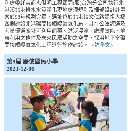
利處委託美商杰傑明工程顧問(股)台灣分公司執行北
港溪北港排水水質淨化現地處理規劃及細部設計計畫
案於98年規劃完畢，選址位於北港鎮文仁路媽祖大橋
西側建設北港礫間接觸曝氣氧化廠，其在公法評選及
考量優選廠址可利用面積、洪泛漫淹、處理效能、地
表利用之條件及未來民眾活動之空間，採用地下室礫
間接觸曝氣氧化工程進行施作建設。
<詳全文>
第9屆 廉使國民小學
2023-12-06