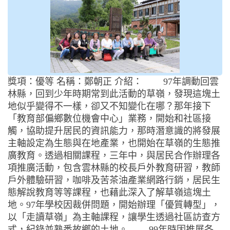
獎項：優等 名稱：鄭朝正 介紹： 97年調動回雲
林縣，回到少年時期常到此活動的草嶺，發現這塊土
地似乎變得不一樣，卻又不知變化在哪？那年接下
「教育部偏鄉數位機會中心」業務，開始和社區接
觸，協助提升居民的資訊能力，那時潛意識的將發展
主軸設定為生態與在地產業，也開始在草嶺的生態推
廣教育。透過相關課程，三年中，與居民合作辦理各
項推廣活動，包含雲林縣的校長戶外教育研習，教師
戶外體驗研習，咖啡及苦茶油產業網路行銷，居民生
態解說教育等等課程，也藉此深入了解草嶺這塊土
地。97年學校因裁併問題，開始辦理「優質轉型」，
以「走讀草嶺」為主軸課程，讓學生透過社區訪查方
式，紀錄並熟悉故鄉的土地。 99年時因推展各