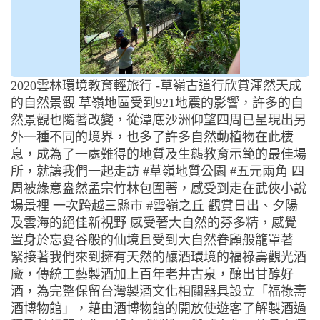
2020雲林環境教育輕旅行 -草嶺古道行欣賞渾然天成
的自然景觀 草嶺地區受到921地震的影響，許多的自
然景觀也隨著改變，從潭底沙洲仰望四周已呈現出另
外一種不同的境界，也多了許多自然動植物在此棲
息，成為了一處難得的地質及生態教育示範的最佳場
所，就讓我們一起走訪 #草嶺地質公園 #五元兩角 四
周被綠意盎然孟宗竹林包圍著，感受到走在武俠小說
場景裡 一次跨越三縣市 #雲嶺之丘 觀賞日出、夕陽
及雲海的絕佳新視野 感受著大自然的芬多精，感覺
置身於忘憂谷般的仙境且受到大自然眷顧般籠罩著
緊接著我們來到擁有天然的釀酒環境的福祿壽觀光酒
廠，傳統工藝製酒加上百年老井古泉，釀出甘醇好
酒，為完整保留台灣製酒文化相關器具設立「福祿壽
酒博物館」，藉由酒博物館的開放使遊客了解製酒過