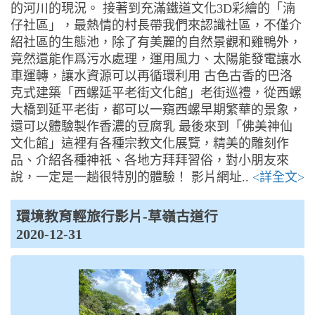
的河川的現況。 接著到充滿鐵道文化3D彩繪的「湳
仔社區」，最熱情的村長帶我們來認識社區，不僅介
紹社區的生態池，除了有美麗的自然景觀和雞鴨外，
竟然還能作爲污水處理，運用風力、太陽能發電讓水
車運轉，讓水資源可以再循環利用 古色古香的巴洛
克式建築「西螺延平老街文化館」老街巡禮，從西螺
大橋到延平老街，都可以一窺西螺早期繁華的景象，
還可以體驗製作香濃的豆腐乳 最後來到「佛美神仙
文化館」這裡有各種宗教文化展覽，精美的雕刻作
品、介紹各種神祇、各地方拜拜習俗，對小朋友來
說，一定是一趟很特別的體驗！ 影片網址..
<詳全文>
環境教育輕旅行影片-草嶺古道行
2020-12-31