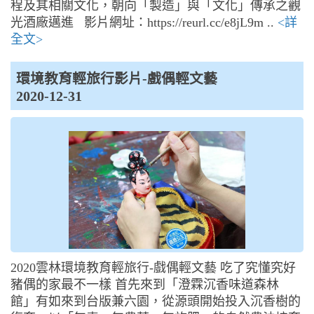
程及其相關文化，朝向「製造」與「文化」傳承之觀
光酒廠邁進 影片網址：https://reurl.cc/e8jL9m ..
<詳
全文>
環境教育輕旅行影片-戲偶輕文藝
2020-12-31
2020雲林環境教育輕旅行-戲偶輕文藝 吃了究懂究好
豬偶的家最不一樣 首先來到「澄霖沉香味道森林
館」有如來到台版兼六園，從源頭開始投入沉香樹的