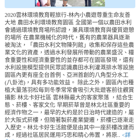
2020雲林環境教育輕旅行-林內小農遊尊重生命友善
大地 農田水利環境教育園區 全國第一個以農田水利
會通過環境教育場所認證，兼具環境教育與優質遊憩
的場所 在農業機械化的時代，舊有的農業器具逐漸
被淘汰，「農田水利文物陳列館」收集和保存這些農
業文化的資產，透過水利發展所帶動的農業盛況、糧
食重要性和經濟重要性的並存都可在園區發現，還有
水利設施模型提供民眾認識農田水利灌溉排水等設施
園區內更有座全台首例、亞洲首創的八角型分水工
(八卦池)，具有多功能效益。 除此之外，園區內也種
植大量落羽松每到冬季常常會吸引大批遊客前往觀賞
攝影 林北卡好社區 雲林縣最大的客家聚落 ，結合生
態、菸樓、客家文化 早期菸草曾是林北社區重要的
經濟作物之一，最早的大約是於日治時代建造的，屬
於大阪式菸樓，但隨著製菸產業變遷，菸樓已逐漸走
入歷史。林北卡好生活館便是由其中一座菸樓改建而
成，經過社區居民運用巧思和精心佈置，將原..
<詳