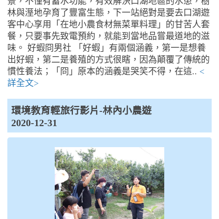
景，不僅有蓄水功能，有效解決口湖地區的水患，樹
林與溼地孕育了豐富生態，下一站絕對是要去口湖遊
客中心享用「在地小農食材無菜單料理」的甘苦人套
餐，只要事先致電預約，就能到當地品嘗最道地的滋
味。 好蝦冏男社 「好蝦」有兩個涵義，第一是想養
出好蝦，第二是養殖的方式很瞎，因為顛覆了傳統的
慣性養法；「冏」原本的涵義是哭笑不得，在這..
<
詳全文>
環境教育輕旅行影片-林內小農遊
2020-12-31