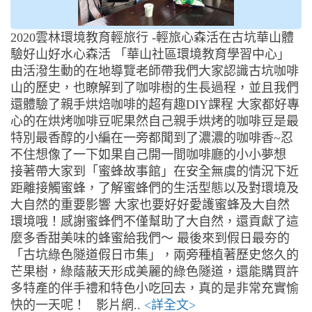
2020雲林環境教育輕旅行 -輕旅心森活在古坑華山體
驗好山好水心森活 「華山社區環境教育學習中心」
由活潑生動的在地導覽老師帶我們大家認識古坑咖啡
山的歷史，也瞭解到了咖啡樹的生長過程，並且我們
還體驗了親手烘焙咖啡的超有趣DIY課程 大家都好專
心的在烘烤咖啡豆呢果然自己親手烘烤的咖啡豆是最
特別最香醇的小編在一旁都聞到了濃濃的咖啡香~忍
不住想像了一下如果自己開一間咖啡廳的小小夢想
接著帶大家到「蜜蜂故事館」在安全無虞的情況下近
距離接觸蜜蜂，了解蜜蜂們的生活型態以及對環境及
大自然的重要影響 大家也要好好愛護蜜蜂及大自然
環境哦！感謝蜜蜂們不僅幫助了大自然，還貢獻了這
麼多香甜美味的蜂蜜給我們～ 最後來到假日最夯的
「古坑綠色隧道假日市集」，兩旁種植著歷史悠久的
芒果樹，綠蔭蔽天形成美麗的綠色隧道，還能購買許
多特產的伴手禮和特色小吃回去，真的是非常充實愉
快的一天呢！ 影片網..
<詳全文>