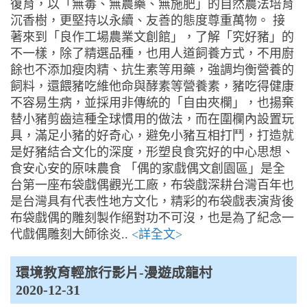
復育，以「無毒、無農藥、無施肥」的自然農法培育
沉香樹，更堅持以永續、友善的態度尊重萬物。 接
著來到「良作工場農業文創館」，了解「究好豬」的
不一樣，除了精選品種，也用人道飼養方式，不用廚
餘也不添加瘦肉精、抗生素等用藥，強調均衡營養的
飼料，還餵豬吃維他命與酵素等營養素，豬吃得健康
不容易生病，並採用非傳統的「自由夾欄」，也揚棄
替小豬剪齒這種全球慣用的做法，而在圍欄內設置玩
具，滿足小豬的好奇心，避免小豬互相打鬥，打造就
是好豬結合文化的深度，形塑良食究好的中心思想、
食安心安的原味農食 「偶的家戲偶文創園區」是全
台第一座布袋戲偶觀光工廠，布袋戲深耕台灣百年也
是台灣具有代表性地方文化，精彩的布袋戲表演背後
布袋戲偶的雕刻製作絕對功不可沒，也是為了紀念一
代戲偶雕刻大師徐炎..
<詳全文>
環境教育輕旅行影片-漫遊成龍村
2020-12-31