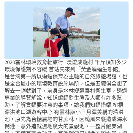
2020雲林環境教育輕旅行 -漫遊成龍村 千斤頂知多少
環境保護刻不容緩 首站先來到「黃金蝙蝠生態館」
是台灣第一所以蝙蝠保育為主軸的自然旅遊場館，也
是全台最小的環境教育設施場所，但是五臟俱全想了
解去一趟就對了，前身是水林鄉蘇秦村衛生室，透過
專業的導覽解說，知道蝙蝠對生態及人類有許多幫
助，了解賞蝠要注意的事項，讓我們知蝠惜蝠 椬梧
滯洪池口湖遊客中心 有雲林版小日月潭美稱的滯洪
池，原先為台糖農場的甘蔗林，因颱風來襲造成海水
倒灌，意外造就濕地廣大的景觀池，一整片絕美湖