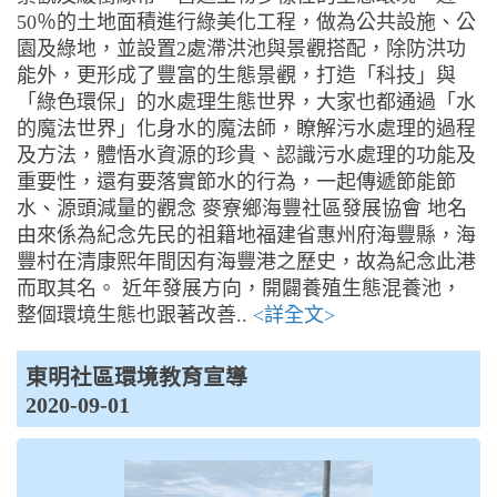
50％的土地面積進行綠美化工程，做為公共設施、公
園及綠地，並設置2處滯洪池與景觀搭配，除防洪功
能外，更形成了豐富的生態景觀，打造「科技」與
「綠色環保」的水處理生態世界，大家也都通過「水
的魔法世界」化身水的魔法師，瞭解污水處理的過程
及方法，體悟水資源的珍貴、認識污水處理的功能及
重要性，還有要落實節水的行為，一起傳遞節能節
水、源頭減量的觀念 麥寮鄉海豐社區發展協會 地名
由來係為紀念先民的祖籍地福建省惠州府海豐縣，海
豐村在清康熙年間因有海豐港之歷史，故為紀念此港
而取其名。 近年發展方向，開闢養殖生態混養池，
整個環境生態也跟著改善..
<詳全文>
東明社區環境教育宣導
2020-09-01