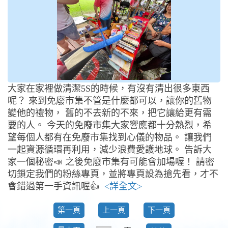
大家在家裡做清潔5S的時候，有沒有清出很多東西
呢？ 來到免廢市集不管是什麼都可以，讓你的舊物
變他的禮物， 舊的不去新的不來，把它讓給更有需
要的人。 今天的免廢市集大家響應都十分熱烈，希
望每個人都有在免廢市集找到心儀的物品。 讓我們
一起資源循環再利用，減少浪費愛護地球。 告訴大
家一個秘密📣 之後免廢市集有可能會加場喔！ 請密
切鎖定我們的粉絲專頁，並將專頁設為搶先看，才不
會錯過第一手資訊喔👍
<詳全文>
第一頁
上一頁
下一頁