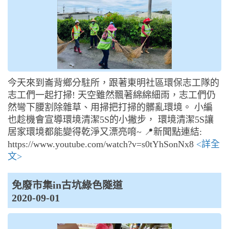
今天來到崙背鄉分駐所，跟著東明社區環保志工隊的
志工們一起打掃! 天空雖然飄著綿綿細雨，志工們仍
然彎下腰割除雜草、用掃把打掃的髒亂環境。 小編
也趁機會宣導環境清潔5S的小撇步， 環境清潔5S讓
居家環境都能變得乾淨又漂亮唷~ 📍新聞點連結:
https://www.youtube.com/watch?v=s0tYhSonNx8
<詳全
文>
免廢市集in古坑綠色隧道
2020-09-01