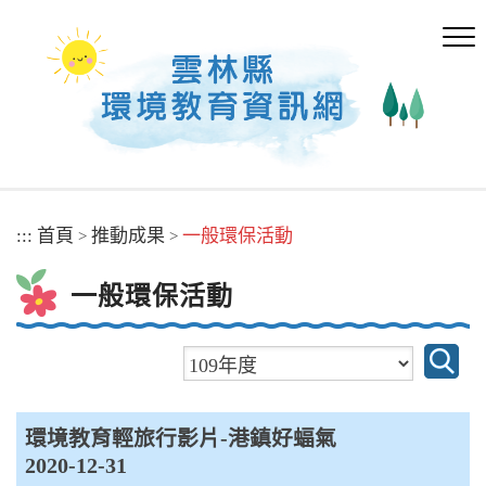
跳
到
主
要
內
容
區
塊
:::
首頁
推動成果
一般環保活動
>
>
一般環保活動
環境教育輕旅行影片-港鎮好蝠氣
2020-12-31