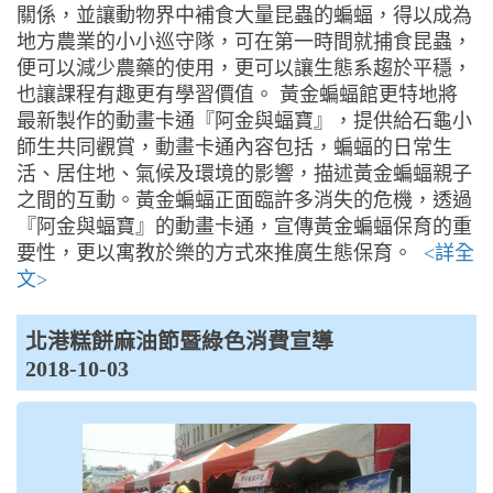
關係，並讓動物界中補食大量昆蟲的蝙蝠，得以成為
地方農業的小小巡守隊，可在第一時間就捕食昆蟲，
便可以減少農藥的使用，更可以讓生態系趨於平穩，
也讓課程有趣更有學習價值。 黃金蝙蝠館更特地將
最新製作的動畫卡通『阿金與蝠寶』，提供給石龜小
師生共同觀賞，動畫卡通內容包括，蝙蝠的日常生
活、居住地、氣候及環境的影響，描述黃金蝙蝠親子
之間的互動。黃金蝙蝠正面臨許多消失的危機，透過
『阿金與蝠寶』的動畫卡通，宣傳黃金蝙蝠保育的重
要性，更以寓教於樂的方式來推廣生態保育。
<詳全
文>
北港糕餅麻油節暨綠色消費宣導
2018-10-03