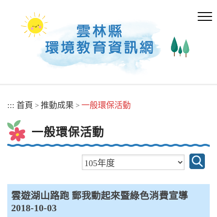
跳
到
主
要
內
容
區
塊
:::
首頁
推動成果
一般環保活動
>
>
一般環保活動
雲遊湖山路跑 郵我動起來暨綠色消費宣導
2018-10-03