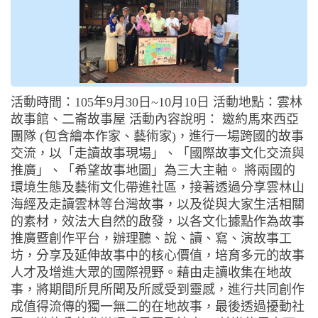
活動時間：105年9月30日~10月10日 活動地點：雲林
故事館、二崙故事屋 活動內容說明： 邀約馬來西亞
團隊 (包含繪本作家、藝術家)，進行一場跨國的故事
交流，以「走讀故事現場」、「國際故事文化交流與
推廣」、「希望故事地圖」為三大主軸。 將兩國的
環境生態及藝術文化帶進社區，接著透過分享雲林山
海經及走讀雲林等台灣故事，以及從與大家生活相關
的素材，效法大自然的啟發，以各文化據點作為故事
推廣暨創作平台，辦理聽、說、讀、寫、演故事工
坊，分享及延伸故事中的核心價值，培育多元的故事
人才及增進大眾的國際視野。藉由走讀收集在地故
事，將期間所見所聞及所感受到靈感，進行共同創作
成值得流傳的獨一無二的在地故事，最後透過擾動社