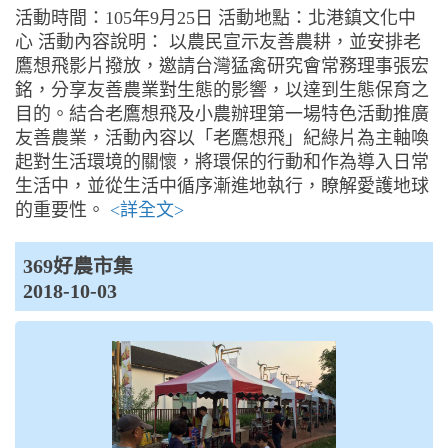
活動時間：105年9月25日 活動地點：北港鎮文化中
心 活動內容說明： 以農民宣示友善農耕，並安排老
鷹想飛影片撥放，邀請台灣猛禽研究會常務理事張宏
銘，分享友善農業對生態的影響，以達到生態保育之
目的。結合老鷹想飛及小農辦理第一場特色活動推廣
友善農業，活動內容以「老鷹想飛」紀綠片為主軸喚
起對生活環境的關懷，將環保的行動和作為導入日常
生活中，並從生活中循序漸進地執行，瞭解愛護地球
的重要性。
<詳全文>
369好農市集
2018-10-03