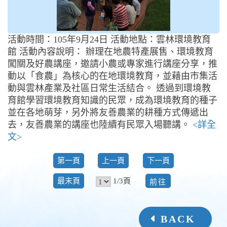
活動時間：105年9月24日 活動地點：雲林環境教育
館 活動內容說明： 辦理在地農特產展售、環境教育
闖關及好農講座，邀請小農或專家進行講座分享，推
動以「食農」為核心的在地環境教育，並藉由市集活
動與雲林產業及社區日常生活結合。 透過到環境教
育館學習環境教育知識的民眾，成為環境教育的種子
並在各地萌芽，另外將友善農業的耕種方式傳遞出
去，友善農業的講座也陸續有民眾入場聽講。
<詳全
文>
第一頁
上一頁
下一頁
前
1/3頁
最末頁
往
BACK