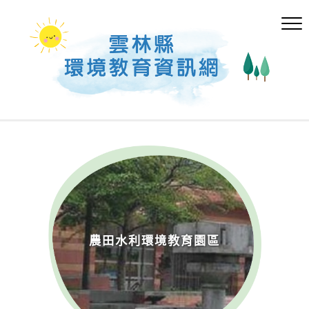
跳
到
主
要
內
容
區
塊
農田水利環境教育園區