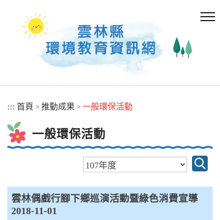
跳
到
主
要
內
容
區
塊
:::
首頁
推動成果
一般環保活動
>
>
一般環保活動
雲林偶戲行腳下鄉巡演活動暨綠色消費宣導
2018-11-01