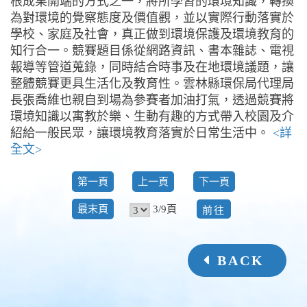
根成果開端的方式之一，將所學習的環境知識，轉換
為對環境的覺察態度及價值觀，並以實際行動落實於
學校、家庭及社會，真正做到環境保護及環境教育的
知行合一。競賽題目係從網路資訊、書本雜誌、電視
報導等管道蒐錄，同時結合時事及在地環境議題，讓
整體競賽更具生活化及教育性。雲林縣環保局代理局
長張喬維也親自到場為參賽者加油打氣，透過競賽將
環境知識以寓教於樂、生動有趣的方式帶入校園及介
紹給一般民眾，讓環境教育落實於日常生活中。
<詳
全文>
第一頁
上一頁
下一頁
前
3/9頁
最末頁
往
BACK