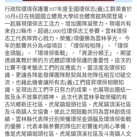
行政院環境保護署107年度全國環保志(義)工群英會於
10月6日在桃園國立體育大學綜合體育館熱鬧登場，
一起展現環保志工活力、增加團隊凝聚力。現場共有
來自22縣市，超過2,000位環保志工參賽。雲林環保
志工代表隊齊心戮力，榮獲2項優勝為雲林爭光。 今
年的競賽共分為4個項目：「環保啦啦隊」、「環保
金頭腦」、「環境保衛戰」、「資源分類王」，期望
透過寓教於樂的方式體認環境保護的重要性，這次的
比賽不僅考驗志工們的反應能力、靈活度及環保知
識，更讓各隊能發揮團隊默契與其他隊伍相互切磋交
流，也藉此機會讓所有志(義)工們提昇環保相關知
識，呈現出志工們平日努力的成果，也展現出團結一
致及永不放棄的精神。 此次代表雲林爭取榮耀的有
古坑鄉新庄社區、虎尾鎮堀頭社區、虎尾鎮頂溪社區
及斗南鎮人文協會，彼此之間鼓勵共同為雲林創造佳
績，雲林縣代表隊分別榮獲環保金頭腦及環境保衛戰
的優勝；代表本縣參賽的隊伍於初賽後均用心準備，
像是虎尾鎮堀頭社區、虎尾鎮頂溪社區及斗南鎮人文