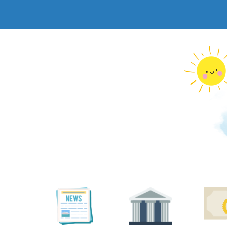
跳
到
主
要
內
容
區
塊