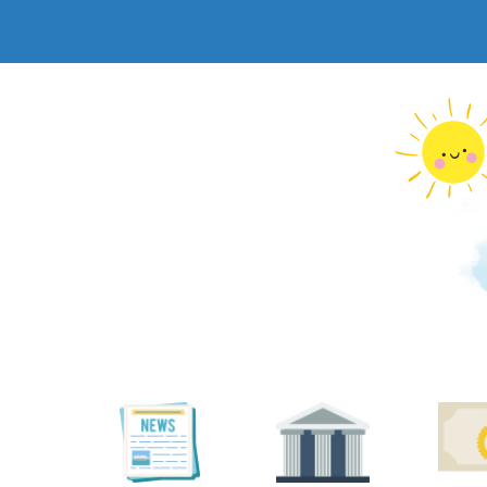
跳
到
主
要
內
容
區
塊