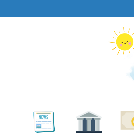
跳
到
主
要
內
容
區
塊