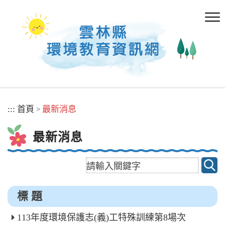
跳
到
主
要
內
容
區
塊
:::
首頁
最新消息
>
最新消息
標 題
113年度環境保護志(義)工特殊訓練第8場次