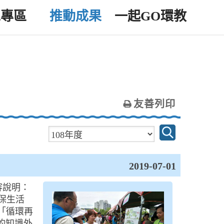
工專區
推動成果
一起GO環教
友善列印
2019-07-01
容說明：
保生活
「循環再
的知識外