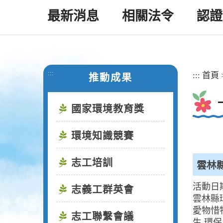
最新消息
相關法令
認證
:::
:::
首頁
推動成果
國家環境教育獎
環境知識競賽
志工培訓
雲林
活動日
志義工群英會
雲林縣
愛物惜
志工聯繫會議
生 環