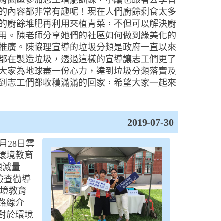
育園區參加志工增能訓練，小編也跟著去學習
的內容都非常有趣呢！現在人們廚餘剩食太多
的廚餘堆肥再利用來植青菜，不但可以解決廚
用。陳老師分享她們的社區如何做到綠美化的
推廣。陳協理宣導的垃圾分類是政府一直以來
都在製造垃圾，透過這樣的宣導讓志工們更了
大家為地球盡一份心力，達到垃圾分類落實及
到志工們都收穫滿滿的回家，希望大家一起來
2019-07-30
月28日雲
環境教育
類減量
檢查勸導
環境教育
路線介
對於環境