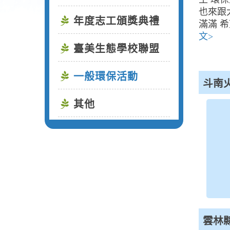
也來跟
年度志工頒獎典禮
滿滿 
文>
臺美生態學校聯盟
一般環保活動
斗南
其他
雲林