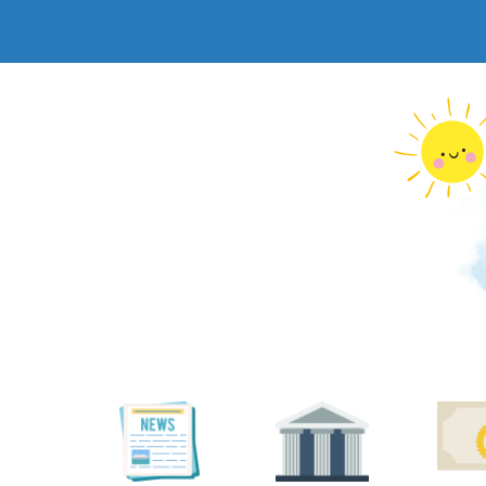
跳
到
主
要
內
容
區
塊