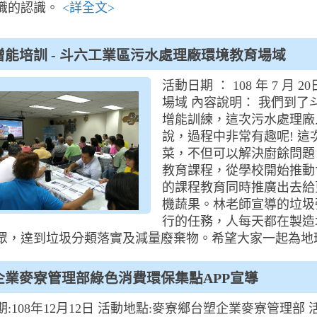
識的認識。
<詳全文>
增能培訓 - 斗六工業區污水處理廠環境教育場域
活動日期 ： 108 年 7 
場域 內容說明： 我們到
增能訓練，這次污水處理廠
說，過程中非常有趣呢! 
菜，不但可以解決廚餘問題
教育課程，從學校開始推動
的課程教育同時推廣出去給
機蔬果。林老師宣導的垃圾
行的任務，人每天都在製造
眾，達到垃圾分類落實及減量廢棄物。希望大家一起為地
企業麥寮管理部綠色消費環保集點APP宣導
:108年12月12日 活動地點:麥寮鄉台塑企業麥寮管理部 