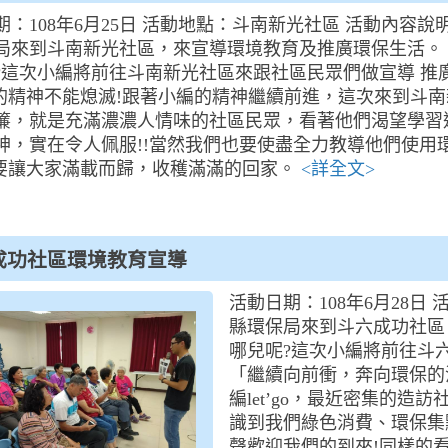
期：108年6月25日 活動地點：斗南新光社區 活動內容說
局來到斗南新光社區，來宣導環境教育及推廣環保生活。
?這次小編將前往斗南新光社區來跟社區民眾們做宣導 推
P的精神不能熄滅!跟著小編的精神繼續前進，這次來到斗
簾，就是充滿濃濃人情味的社區民眾，看著他們渴望學習
神，實在令人佩服!!當然我們也要使盡全力教導他們使用
，要讓大家滿載而歸，收穫滿滿的回家。
<詳全文>
成功社區環境教育宣導
活動日期：108年6月28日
縣環保局來到斗六成功社區
哪兒呢?這次小編將前往斗
「繼續向前衝，奔向環保的
編let’go，最近密集的
識到我們綠色消費、環保集
聲歡迎我們的到來!同樣的