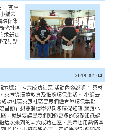
明： 雲林
 小編去
廣環保集
南新光社區
追求新知
環保集點
2019-07-04
 活動地點：斗六成功社區 活動內容說明： 雲林
，來宣導環境教育及推廣環保生活。 小編去
六成功社區來跟社區民眾們做宣導環保集點
沒盡頭」想要繼續學習夠多環保知識 就跟小
造訪社區，就是要讓民眾們知道更多的環保知識認
點這次來到的斗六成功社區，民眾也用熱情掌
看到老老少少都有所交流，互相學習環保知識