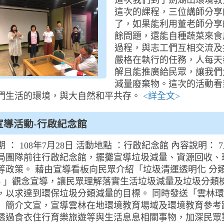
這次我們到了劍湖山環境教
這次的課程，三位講師分享
了，如果能利用董老師分享
餘問題，還能自種蔬菜來食
過程，與志工們互相交流及
嚴格在執行的任務，人每天
解且能推廣給民眾，讓我們
減量廢棄物。這次的活動看
們生活的環境，與大自然和平共存。
<詳全文>
宣導活動-行啟紀念館
 ： 108年7月28日 活動地點 ：行啟紀念館 內容說明： 7
局團隊前往行啟紀念館，擺攤宣導垃圾減量、資源回收、
等政策。 藉由宣導看板向民眾介紹「垃圾清運透明化 分
y Go 」觀念宣導，讓民眾理解落實生活垃圾減量及垃圾分類
，以求達到環保垃圾分類減量的目標。 同時發送「雲林
」簡介文宣，宣導雲林在地環境教育場域及環境教育參考
透過食衣住行育樂旅遊等與生活息息相關事物，加深民眾