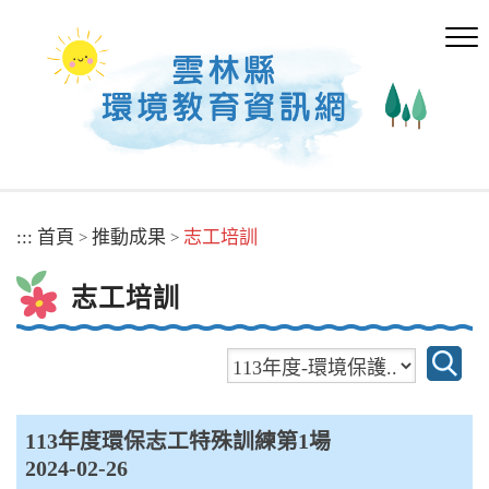
跳
到
主
要
內
容
區
塊
:::
首頁
推動成果
志工培訓
>
>
志工培訓
113年度環保志工特殊訓練第1場
2024-02-26