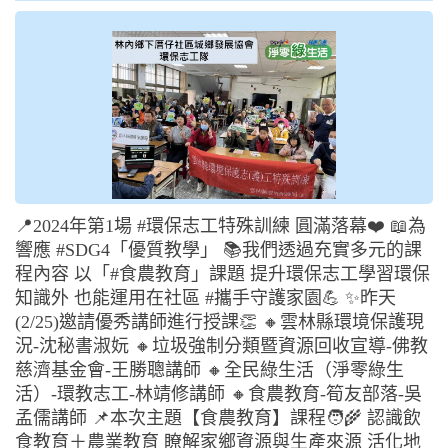
📍2024年第1場 #環保志工特殊訓練 圓滿落幕❤️ 📖為
響應 #SDG4「優質教學」 📚我們透過充實多元的課
程內容 以「#食農教育」課題 提升環保志工學習環保
知識外 也能運用在社區 #攜手守護家園💪 ✨昨天
(2/25)邀請優秀講師進行授課👏 🔸雲林縣環境保護現
況-沈秘書淑妧 🔸垃圾強制分類暨資源回收宣導-佛教
慈濟基金會-王勝聰講師 🔸全民綠生活（淨零綠生
活）-環教志工-林靖修講師 🔸食農教育-筍友部落-吳
孟儒講師 📌本次主題【食農教育】課程🧑‍🌾 認識飲
食教育＋農業教育 瞭解家鄉資源與生產來源 活化地