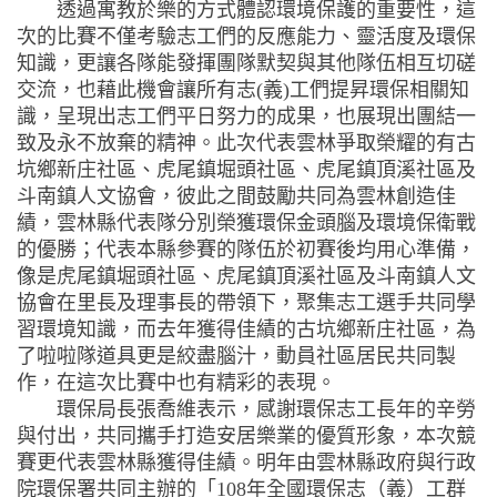
透過寓教於樂的方式體認環境保護的重要性，這
次的比賽不僅考驗志工們的反應能力、靈活度及環保
知識，更讓各隊能發揮團隊默契與其他隊伍相互切磋
交流，也藉此機會讓所有志(義)工們提昇環保相關知
識，呈現出志工們平日努力的成果，也展現出團結一
致及永不放棄的精神。此次代表雲林爭取榮耀的有古
坑鄉新庄社區、虎尾鎮堀頭社區、虎尾鎮頂溪社區及
斗南鎮人文協會，彼此之間鼓勵共同為雲林創造佳
績，雲林縣代表隊分別榮獲環保金頭腦及環境保衛戰
的優勝；代表本縣參賽的隊伍於初賽後均用心準備，
像是虎尾鎮堀頭社區、虎尾鎮頂溪社區及斗南鎮人文
協會在里長及理事長的帶領下，聚集志工選手共同學
習環境知識，而去年獲得佳績的古坑鄉新庄社區，為
了啦啦隊道具更是絞盡腦汁，動員社區居民共同製
作，在這次比賽中也有精彩的表現。
環保局長張喬維表示，感謝環保志工長年的辛勞
與付出，共同攜手打造安居樂業的優質形象，本次競
賽更代表雲林縣獲得佳績。明年由雲林縣政府與行政
院環保署共同主辦的「108年全國環保志（義）工群