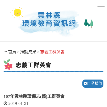
跳
到
主
要
內
容
區
塊
:::
首頁
推動成果
志義工群英會
>
>
志義工群英會
自動播放
107年雲林縣環保志(義)工群英會
2019-01-31