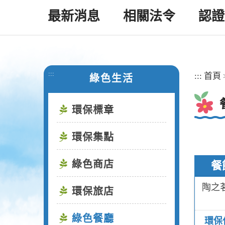
最新消息
相關法令
認證
:::
:::
首頁
綠色生活
環保標章
環保集點
綠色商店
餐
陶之
環保旅店
綠色餐廳
環保