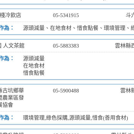
棧冷飲店
05-5341915
斗
作為：
源頭減量、在地食材、惜食點餐、環境管理、
國 人文茶館
05-5883383
雲林縣西
作為：
源頭減量
在地食材
惜食點餐
縣古坑鄉華
05-5900488
雲林
閒農業區發
展協會
作為：
環境管理,綠色採購,源頭減量,惜食(善用食材)