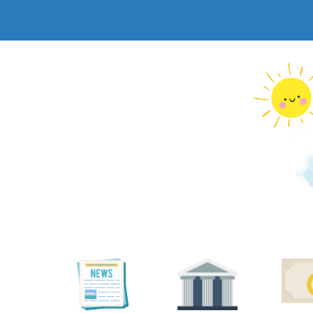
跳
到
主
要
內
容
區
塊