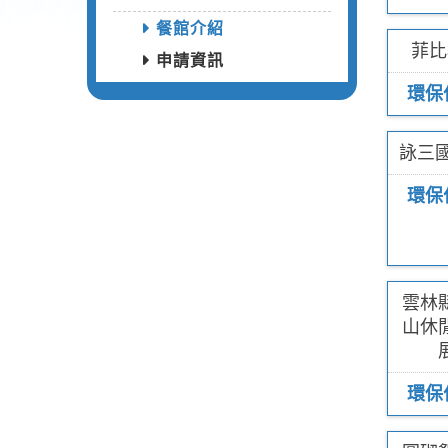
餐館介紹
菲比
申請資訊
環保
詠三
環保
雲林
山休
環保