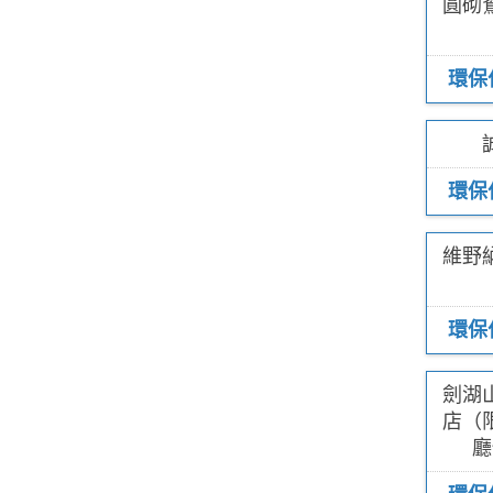
圓砌
環保
環保
維野
環保
劍湖
店（
廳