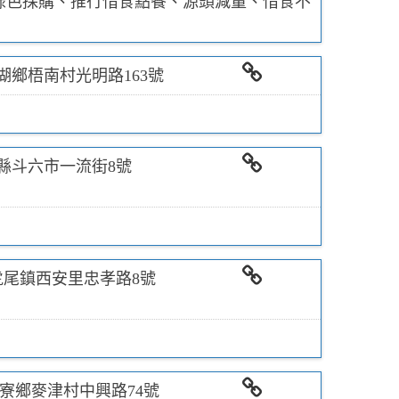
綠色採購、推行惜食點餐、源頭減量、惜食不
湖鄉梧南村光明路163號
相關連結
縣斗六市一流街8號
相關連結
虎尾鎮西安里忠孝路8號
相關連結
寮鄉麥津村中興路74號