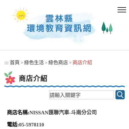
跳
到
主
要
內
容
區
塊
:::
首頁
綠色生活
綠色商店
商店介紹
>
>
>
商店介紹
NISSAN匯聯汽車-斗南分公司
05-5978110