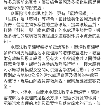
許多鳥類前來覓食，優質綠色景觀及多樣化生態是民
眾運動休憩的好去處。
廠區除污水處理功能外，更有「環境保護」、
「生態」及「藝術」等特色，設計綠美化景觀及緩衝
綠帶、營造生物多樣性的生態環境，提昇環境品質，
打造「科技」與「綠色環保」的水處理生態世界，透
過多樣性的環境教育課程加深遊客對珍貴水資源的認
知。
水魔法教室課程需提前電話預約，環境教育課程
多於中科虎尾園區污水處理廠的階梯教室進行，教室
附有放映及撥音設備，另有大、小會議室共２間供遊
客聚會使用。課程分為參訪及靜態行程，一樓大廳有
污水廠導覽模型及空間可供遊客學習與活動，戶外課
程則於占地約2公頃的污水處理廠區及優美的生態區
內進行，現場由解說員帶領解說、觀察及維護遊客安
全。
污水、淨水、白開水水魔法教室主題課程，讓遊
客瞭解污水處理的過程及方法，體悟水資源的珍貴、
認識污水處理的功能及重要性及落實節水的行為，傳