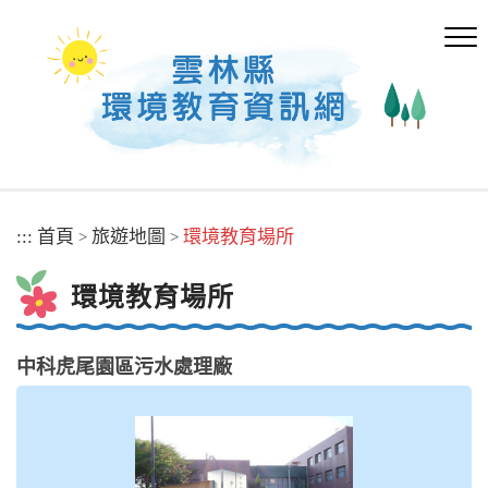
跳
到
主
要
內
容
區
塊
:::
首頁
旅遊地圖
環境教育場所
>
>
環境教育場所
中科虎尾園區污水處理廠