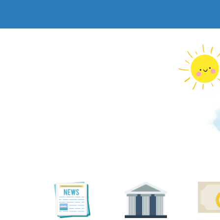
跳
到
主
要
內
容
區
塊