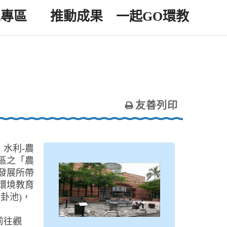
工專區
推動成果
一起GO環教
友善列印
水利-農
區之「農
發展所帶
環境教育
卦池)，
前往觀