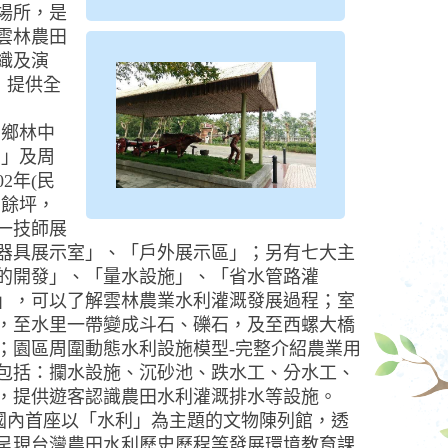
場所，是
雲林農田
織及演
，提供全
內鄉林中
館」及周
2年(民
百餘坪，
一技師展
器具展示室」、「戶外展示區」；另有七大主
的開發」、「量水設施」、「省水管路灌
」，可以了解雲林農業水利灌溉發展過程；室
，至水里一帶變成斗石、礫石，及至西螺大橋
；園區周圍動態水利設施模型-完整介紹農業用
包括：攔水設施、沉砂池、跌水工、分水工、
，提供遊客認識農田水利灌溉排水等設施。
內首座以「水利」為主題的文物陳列館，透
呈現台灣農田水利歷史歷程等發展環境教育課