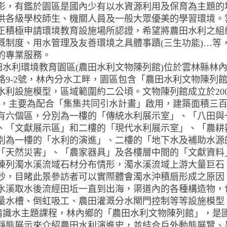
影，有鑑於園區是國內少有以水資源利用及保育為主題的
供各級學校師生、機關人員及一般大眾優美的學習環境。
正積極申請環境教育設施場所認證，希望將農田水利之組
溉制度、用水管理及友善環境之具體事蹟(三生功能)…等
的專業服務。
利環境教育園區(農田水利文物陳列館)位於雲林縣林
路9-2號，林內分水工畔，園區包含「農田水利文物陳列
水利設施模型，區域範圍約二公頃。文物陳列館成立於200
年)，主要為配合「集集共同引水計畫」啟用，建築面積三
有六個區，分別為一樓的「傳統水利展示室」、「八田與
、「文獻展示區」和二樓的「現代水利展示室」、「農耕
別為一樓的「水利的演進」、二樓的「地下水及補助水源
「天然災害」、「農家器具」及各樓層中間的「文獻資料
陳列濁水溪流域石材分布情形，濁水溪流域上游大量巨石
砂，目睹此景參訪者可以實際體會濁水沖積扇形成之原因
水溪取水後流經田坵一直到出海，渠道內的各種構造物，
量水槽、倒虹吸工、農田灌溉分水閘門控制等等設施模型
水主題課程，林內鄉的「農田水利文物陳列館」，是國
靜態展示來介紹農田水利演進史，並結合戶外動態展覽、