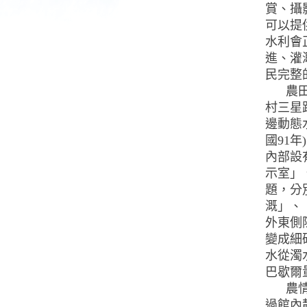
賞、攝
可以提
水利會
進、灌
民完整
農田水
村三星
邊動態
國91
內部設
示室」
題，分
溉」、
外東側
變成細
水從濁
巴歇爾
農情識
過館內