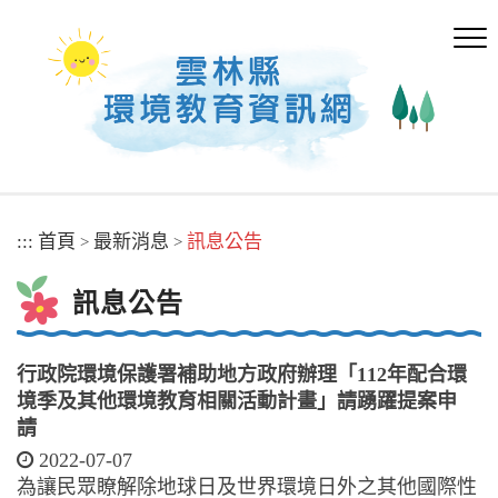
跳
到
主
要
內
容
區
塊
:::
首頁
最新消息
訊息公告
>
>
訊息公告
行政院環境保護署補助地方政府辦理「112年配合環
境季及其他環境教育相關活動計畫」請踴躍提案申
請
2022-07-07
為讓民眾瞭解除地球日及世界環境日外之其他國際性