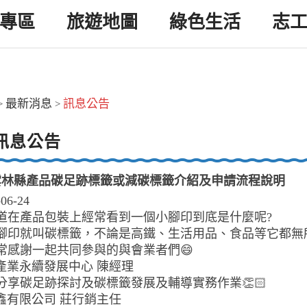
專區
旅遊地圖
綠色生活
志
最新消息
訊息公告
>
>
訊息公告
年雲林縣產品碳足跡標籤或減碳標籤介紹及申請流程說明
-06-24
道在產品包裝上經常看到一個小腳印到底是什麼呢?
腳印就叫碳標籤，不論是高鐵、生活用品、食品等它都無
常感謝一起共同參與的與會業者們😄
大產業永續發展中心 陳經理
分享碳足跡探討及碳標籤發展及輔導實務作業👏🏻
山鑫有限公司 莊行銷主任