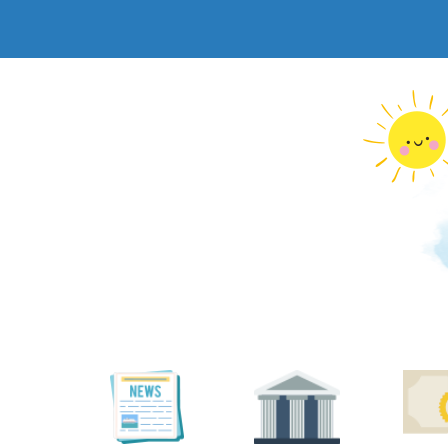
跳
到
主
要
內
容
區
塊