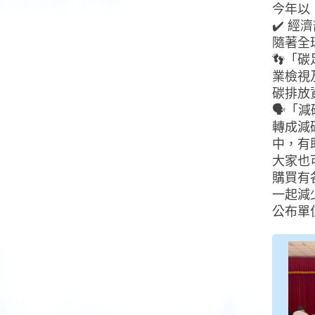
今年以
✔️ 
隨著全
👣「
業檢視
碳排放
🗣「
轉成減
中，有
大家也
購買有
一起減
公布單