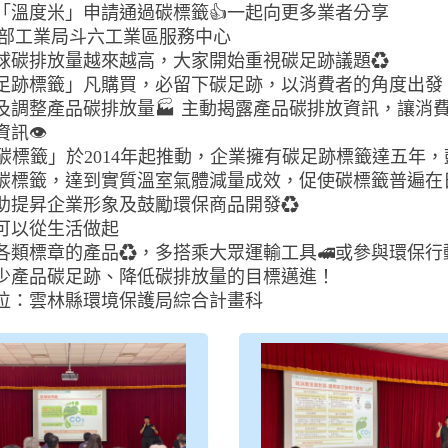
「溫度米」申請通過碳標籤👍一起向更多業者分享
經濟部工業局斗六工業區服務中心
球碳排放量越來越高，大家開始重視碳足跡議題♻️
碳足跡標籤」凡購買，必留下碳足跡，以消費者的角度出發
及調整產品碳排放量🏭 主動揭露產品碳排放資訊，讓消
資訊👁
減碳標籤」於2014年起推動，企業擁有碳足跡標籤達五年
碳標籤，達到實質溫室氣體減量成效，促使碳標籤普遍在
助提昇企業形象及鼓勵環保商品開發♻️
可以從生活做起
各類標章的產品♻️，多搭乘大眾運輸工具🚅或參與環保行
少產品碳足跡、降低碳排放量的目標邁進！
位：雲林縣環境保護局綜合計畫科