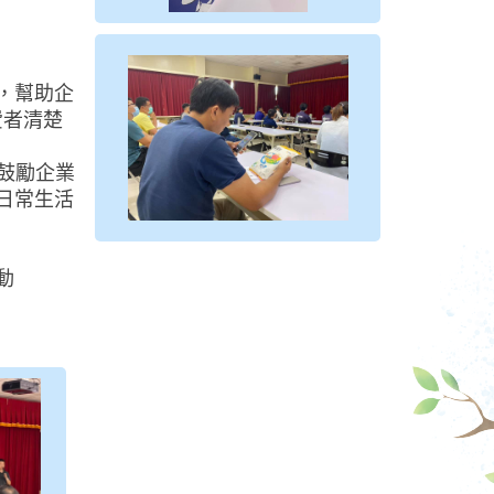
，幫助企
費者清楚
，鼓勵企業
日常生活
動