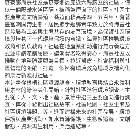
麥寮鄉海豐社區是麥寮鄉最靠近六輕廠區的社區，僅
以一個隔離水道區隔，被稱為煙囪下的社區。社區主
要產業是文蛤養殖，養殖面積高達四、五百甲，有著
豐富潮間帶生態，居民攜手返鄉青年致力於將海豐社
區發展為工業與生態共存的友善環境。為保護社區環
境與培養下一代環境保護的意識，海豐社區推動環境
教育和食魚教育，社區在地產業推動進行無毒養殖方
式並申請產銷履歷，讓消費者吃得安心。海豐社區以
推動在地整體照顧為目標，拉近醫療、社會福利與社
區營造的距離，打造一個擁有環境教育場域及福利化
的樂活新漁村社區。
本計畫從根植社區資源調查、環境教育與結合永續利
用素材的綠色美化開始，針對社區進行環境調查，主
要從：人、文、地、產、景等中選三主要面向進行調
查。再從中發掘出社區故事、社區地圖、社區生態及
社區環境議題…等。進而建構未來的社區發展、環境
保護與產業活動，如水資源保護、生態系追蹤、文創
發想、資源再生利用、樂活連結等。