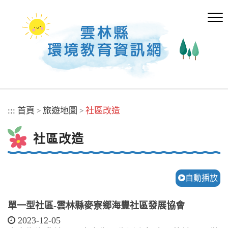
跳
到
主
要
內
容
區
塊
:::
首頁
旅遊地圖
社區改造
>
>
社區改造
自動播放
單一型社區-雲林縣麥寮鄉海豐社區發展協會
2023-12-05