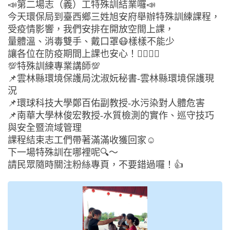
📣第二場志（義）工特殊訓結業囉📣
今天環保局到臺西鄉三姓旭安府舉辦特殊訓練課程，
受疫情影響，我們安排在開放空間上課，
量體溫、消毒雙手、戴口罩😷樣樣不能少
讓各位在防疫期間上課也安心！🙆‍♂🙆‍♀
💯特殊訓練專業講師💯
📌雲林縣環境保護局沈淑妧秘書-雲林縣環境保護現
況
📌環球科技大學鄭百佑副教授-水污染對人體危害
📌南華大學林俊宏教授-水質檢測的實作、巡守技巧
與安全暨流域管理
課程結束志工們帶著滿滿收獲回家☺️
下一場特殊訓在哪裡呢🔍～
請民眾隨時關注粉絲專頁，不要錯過囉！👍