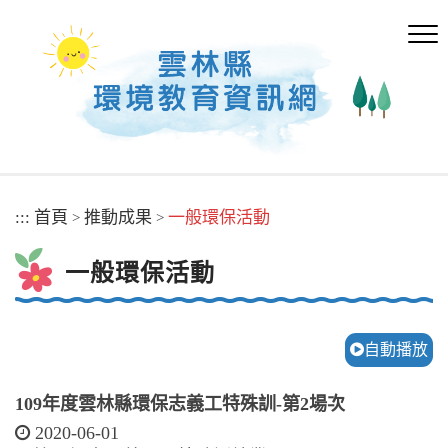
跳
到
主
要
內
容
區
塊
:::
首頁
推動成果
一般環保活動
>
>
一般環保活動
自動播放
109年度雲林縣環保志義工特殊訓-第2場次
2020-06-01