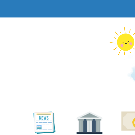
跳
到
主
要
內
容
區
塊