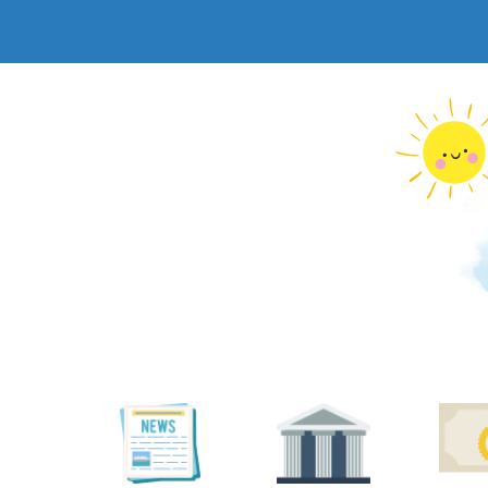
跳
到
主
要
內
容
區
塊