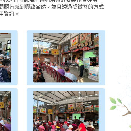
中心進行廚餘堆肥再利用與酵素製作宣導活
問題皆感到興致盎然。並且透過獎徵答的方式
用資訊。