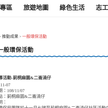
專區
旅遊地圖
綠色生活
志
推動成果
一般環保活動
>
>
一般環保活動
導活動-莿桐麻園&二崙湳仔
-11-07
108/11/07
點：莿桐麻園&二崙湳仔
明：