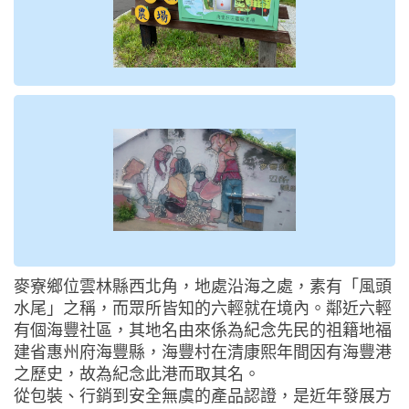
麥寮鄉位雲林縣西北角，地處沿海之處，素有「風頭
水尾」之稱，而眾所皆知的六輕就在境內。鄰近六輕
有個海豐社區，其地名由來係為紀念先民的祖籍地福
建省惠州府海豐縣，海豐村在清康熙年間因有海豐港
之歷史，故為紀念此港而取其名。
從包裝、行銷到安全無虞的產品認證，是近年發展方