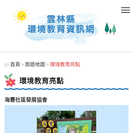
跳
到
主
要
內
容
區
塊
:::
首頁
旅遊地圖
環境教育亮點
>
>
環境教育亮點
海豐社區發展協會