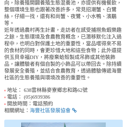
向，除養殖開闢養殖生態混養池，亦提供有機餐飲，
整個環境生態也跟著改善許多，常見招潮蟹、白鷺
絲，仔細一找，還有和尚蟹、夜鷺、小水鴨、濱鷸
等。
近年透過農村再生計畫，走訪者在感受捕撈魚蝦樂趣
之餘，生態環境及食農教育概念，已潛移默化注入過
程中，也明白對保護土地的重要性，當品嚐得來不易
的食材的同時，會更珍惜大地和這些食物；此外還提
供玉貝幸福DIY，將廢棄蛤殻製成吊飾或其他裝飾
品，讓體驗者有個自製的小飾品可以帶回去。除持續
發展安全養殖，並結合食農教育，透過體驗傳遞海豐
社區的生態養殖與環境改善的重要性。
地址： 638雲林縣麥寮鄉忠和路62號
電話： (05)6939386
開放時間：電話預約
相關網址：
海豐社區發展協會