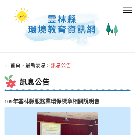
跳
到
主
要
內
容
區
塊
:::
首頁
最新消息
訊息公告
>
>
訊息公告
109年雲林縣服務業環保標章相關說明會