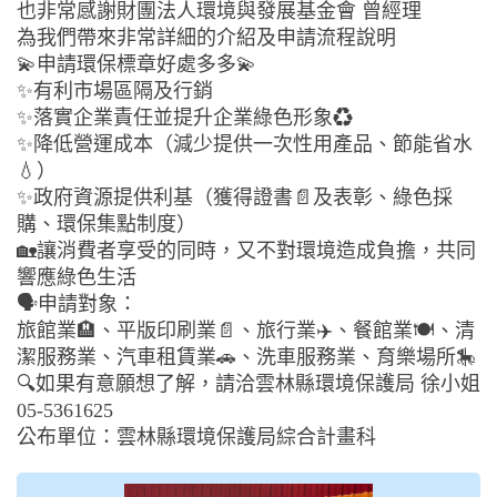
也非常感謝財團法人環境與發展基金會 曾經理
為我們帶來非常詳細的介紹及申請流程說明
💫申請環保標章好處多多💫
✨有利市場區隔及行銷
✨落實企業責任並提升企業綠色形象♻️
✨降低營運成本（減少提供一次性用產品、節能省水
💧）
✨政府資源提供利基（獲得證書📄及表彰、綠色採
購、環保集點制度）
🏡讓消費者享受的同時，又不對環境造成負擔，共同
響應綠色生活
🗣申請對象：
旅館業🏨、平版印刷業📄、旅行業✈️、餐館業🍽、清
潔服務業、汽車租賃業🚗、洗車服務業、育樂場所🎠
🔍如果有意願想了解，請洽雲林縣環境保護局 徐小姐
05-5361625
公布單位：雲林縣環境保護局綜合計畫科