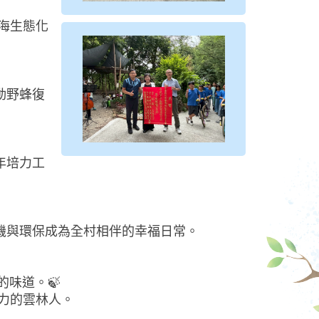
濱海生態化
動野蜂復
年培力工
有機與環保成為全村相伴的幸福日常。
味道。🍃
努力的雲林人。