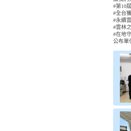
#第1
#全台
#永續
#雲林
#在地
公布單