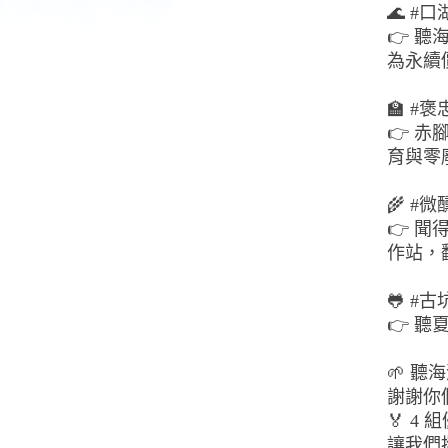
🌊 
👉 
為永續
🏫 
👉 
育與零
🌾 
👉 
作站，
🐸 
👉 
🌱 
謝謝你
🏅 
讓我們