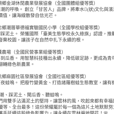
#口湖鄉金湖休閒農業發展協會（全國團體組優等獎）
聽海潮的呼喚。 創立「甘苦人」品牌，將牽水𰹬(狀)文化與
價值，讓海線散發自信光芒。
#褒忠鄉潮厝華德福實驗國民小學（全國學校組優等獎）
赤腳踩泥土。 榮獲國際「臺美生態學校永久綠旗」認證，推
廢棄校園，讓孩子在自然中扎下永續的根。
#微醺農場（全國民營事業組優等獎）
聞得到瓜香。 用智慧科技種出永續，降低碳足跡，更成為青
翻轉綠色新農業。
#古坑鄉麻園社區發展協會（全國社區組優等獎）
聽夏夜蛙鳴。 把廢竹變黃金、打造諸羅樹蛙生態教室，讓
聽海潮、踩泥土、聞瓜香、聽蛙鳴。
們用雙手沾滿泥土的堅持，讓雲林的風，吹起來都有幸福的
4 組優等、全台最多！這份榮耀屬於每一個為這片土地默默
攜手延續這股綠色影響力，讓永續在雲林遍地開花！🌸