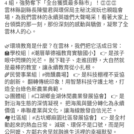
4 組，強勢奪下「全台獲獎最多縣市」！👏👏👏
雲林縣副縣長陳璧君與環保局主秘沈淑妧也親臨會
場，為我們雲林的永續英雄們大聲喝采！看著大家上
台領獎的那一刻，那份深刻的感動與驕傲，凝聚了全
雲林人的心。
🌿環境教育是什麼？在雲林，我們把它活成日常：
🏫學校組｜#潮厝華德福教育實驗國小】 👉 是孩子
眼中閃爍的光芒。 脫下鞋子、走進田野，大自然就
是最棒的教室，讓永續教育從小扎根。
🌾民營事業組｜#微醺農場】 👉 是科技棚裡不妥協
的創新。 翻轉傳統印象！用智慧科技守護土地，打
造全台綠色新農業典範。
🤝團體組｜#口湖鄉金湖休閒農業發展協會】 👉 是
對沿海生態的深情凝視。 把海風與鹽分轉化為永續
價值，串聯產業與文化，讓海線散發自信光芒。
🏘社區組｜#古坑鄉麻園社區發展協會】 👉 是全村
動起來的熱血日常。 減碳、環保不是口號，而是阿
公阿嬤、左鄰右舍早就融進生活裡的幸福默契。