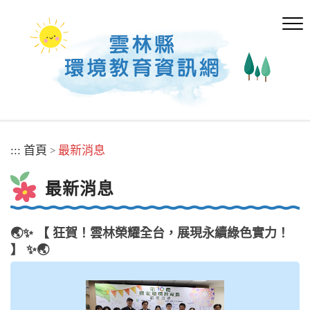
跳
到
主
要
內
容
區
塊
:::
首頁
最新消息
>
最新消息
🌏✨ 【 狂賀！雲林榮耀全台，展現永續綠色實力！
】 ✨🌏