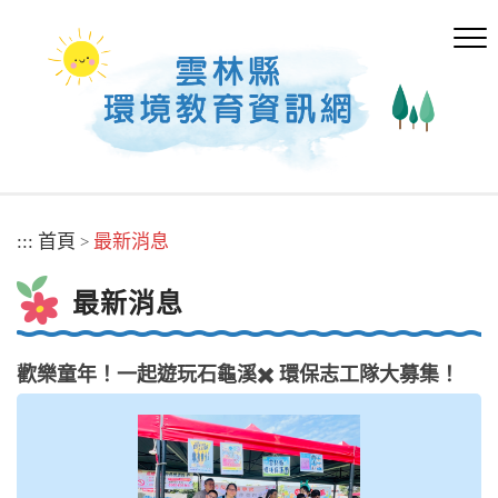
跳
到
主
要
內
容
區
塊
:::
首頁
最新消息
>
最新消息
歡樂童年！一起遊玩石龜溪✖️ 環保志工隊大募集！