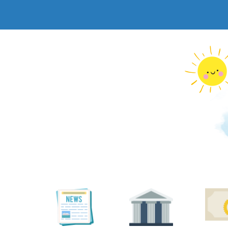
跳
到
主
要
內
容
區
塊