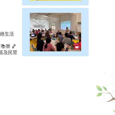
民綠生活
樂 🏀
區及民眾