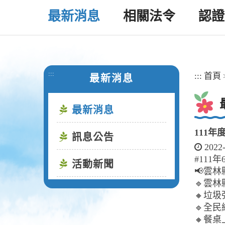
最新消息
相關法令
認證
:::
:::
首頁
最新消息
最新消息
111
訊息公告
2022
#11
活動新聞
📢雲林
🔹雲
🔸垃
🔹全
🔸餐