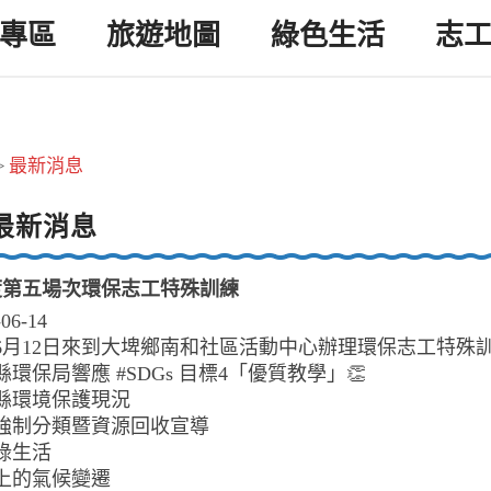
專區
旅遊地圖
綠色生活
志
最新消息
>
最新消息
年度第五場次環保志工特殊訓練
-06-14
1年6月12日來到大埤鄉南和社區活動中心辦理環保志工特殊
縣環保局響應 #SDGs 目標4「優質教學」👏
林縣環境保護現況
圾強制分類暨資源回收宣導
民綠生活
桌上的氣候變遷