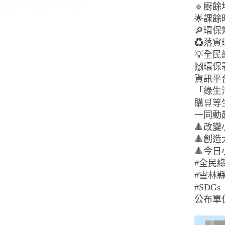
🔹廚
🌟課
🔎環
♻️落
💡全民
🙌環
資訊平
「綠生活
購🛒
一同動
🔺改
🔺創
🔺今
#全民
#雲林
#SDGs
公布單