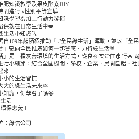
餘堆肥知識教學及果皮酵素DIY
餘時間進行 #性別平等宣導
保知識學習💪加上行動力發揮
實環保就在日常生活中❤️
綠生活小知識🔍
保署自109年起積極推動「 #全民綠生活」運動，並以「全
台」💻向全民推廣如何一起響應、力行綠生活💚
」是一種友善環境的生活方式，從食🍚衣👕住🏠行🚗 育
等生活小細節，結合全國機關、學校、企業、民間團體、社
起來
變小小的生活習慣
造大大的綠生活未來🫶
日小知識，你學會了嗎😆
綠生活
縣環保志義工
位：綠信公司