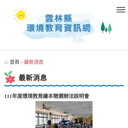
跳
到
主
要
內
容
區
塊
:::
首頁
最新消息
>
最新消息
111年度環境教育繪本徵選辦法說明會