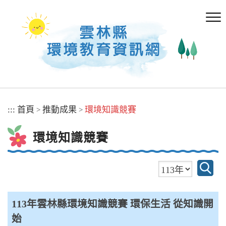
跳
到
主
要
內
容
區
塊
:::
首頁
推動成果
環境知識競賽
>
>
環境知識競賽
113年雲林縣環境知識競賽 環保生活 從知識開
始