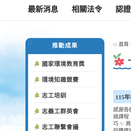
最新消息
相關法令
認證
:::
:::
首頁
推動成果
國家環境教育獎
環境知識競賽
志工培訓
11
感謝各
志義工群英會
過課程
巧 ✨
志工聯繫會議
採購選擇