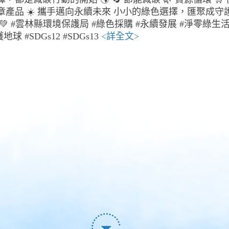
章產品 ☀️ 攜手邁向永續未來 小小的綠色選擇，匯聚成守
💚 #雲林縣環境保護局 #綠色採購 #永續發展 #淨零綠生活
地球 #SDGs12 #SDGs13
<詳全文>