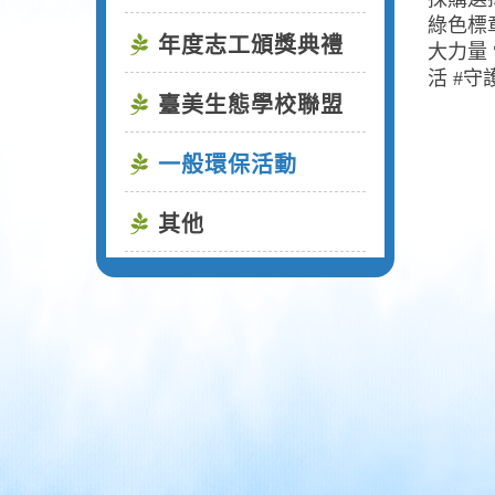
綠色標
年度志工頒獎典禮
大力量 
活 #守護
臺美生態學校聯盟
一般環保活動
其他