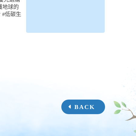
護地球的
 #低碳生
BACK