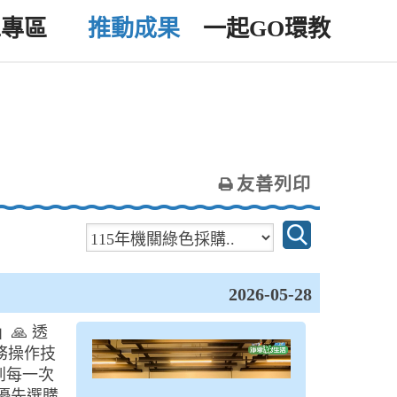
工專區
推動成果
一起GO環教
友善列印
2026-05-28
🙏 透
務操作技
到每一次
 優先選購