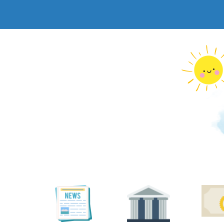
跳
到
主
要
內
容
區
塊