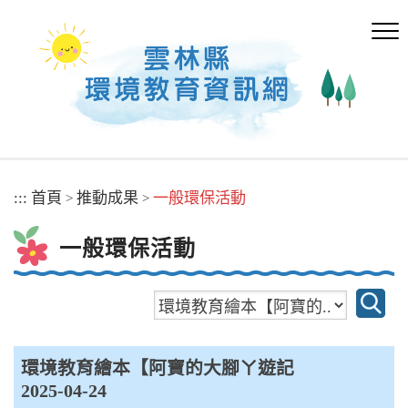
跳
到
主
要
內
容
區
塊
:::
首頁
推動成果
一般環保活動
>
>
一般環保活動
環境教育繪本【阿寶的大腳ㄚ遊記
2025-04-24