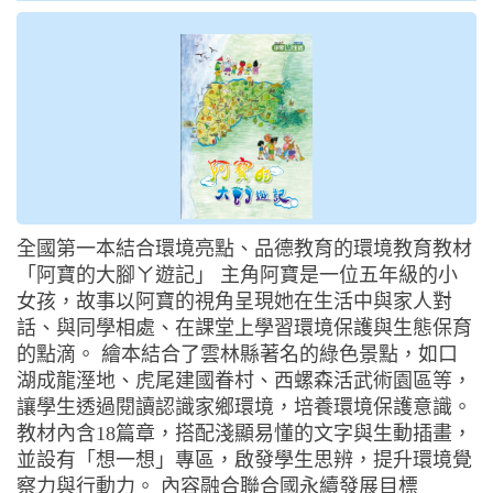
全國第一本結合環境亮點、品德教育的環境教育教材
「阿寶的大腳ㄚ遊記」 主角阿寶是一位五年級的小
女孩，故事以阿寶的視角呈現她在生活中與家人對
話、與同學相處、在課堂上學習環境保護與生態保育
的點滴。 繪本結合了雲林縣著名的綠色景點，如口
湖成龍溼地、虎尾建國眷村、西螺森活武術園區等，
讓學生透過閱讀認識家鄉環境，培養環境保護意識。
教材內含18篇章，搭配淺顯易懂的文字與生動插畫，
並設有「想一想」專區，啟發學生思辨，提升環境覺
察力與行動力。 內容融合聯合國永續發展目標