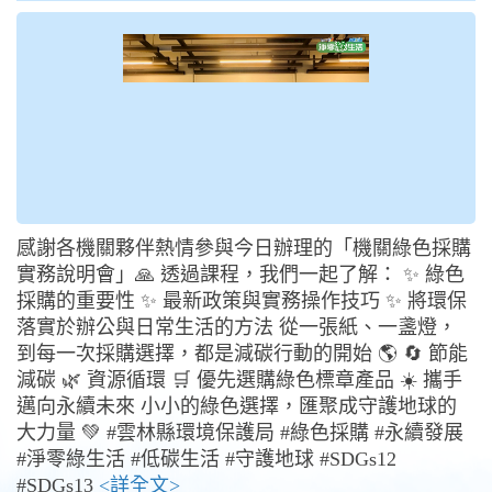
感謝各機關夥伴熱情參與今日辦理的「機關綠色採購
實務說明會」🙏 透過課程，我們一起了解： ✨ 綠色
採購的重要性 ✨ 最新政策與實務操作技巧 ✨ 將環保
落實於辦公與日常生活的方法 從一張紙、一盞燈，
到每一次採購選擇，都是減碳行動的開始 🌎 🔄 節能
減碳 🌿 資源循環 🛒 優先選購綠色標章產品 ☀️ 攜手
邁向永續未來 小小的綠色選擇，匯聚成守護地球的
大力量 💚 #雲林縣環境保護局 #綠色採購 #永續發展
#淨零綠生活 #低碳生活 #守護地球 #SDGs12
#SDGs13
<詳全文>