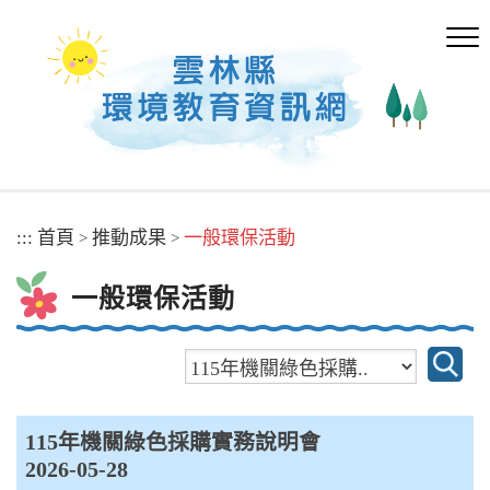
跳
到
主
要
內
容
區
塊
:::
首頁
推動成果
一般環保活動
>
>
一般環保活動
115年機關綠色採購實務說明會
2026-05-28