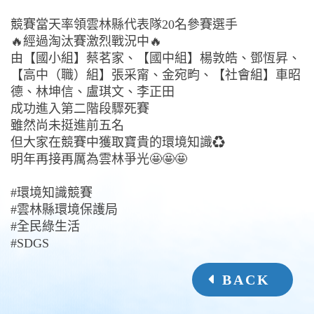
競賽當天率領雲林縣代表隊20名參賽選手
🔥經過淘汰賽激烈戰況中🔥
由【國小組】蔡茗家、【國中組】楊敦皓、鄧恆昇、
【高中（職）組】張采甯、金宛畇、【社會組】車昭
德、林坤信、盧琪文、李正田
成功進入第二階段驟死賽
雖然尚未挺進前五名
但大家在競賽中獲取寶貴的環境知識♻️
明年再接再厲為雲林爭光🤩🤩🤩
#環境知識競賽
#雲林縣環境保護局
#全民綠生活
#SDGS
BACK