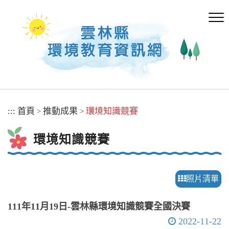
跳
到
主
要
內
容
區
塊
:::
首頁
推動成果
環境知識競賽
>
>
環境知識競賽
照片清單
111年11月19日-雲林縣環境知識競賽全國決賽
2022-11-22