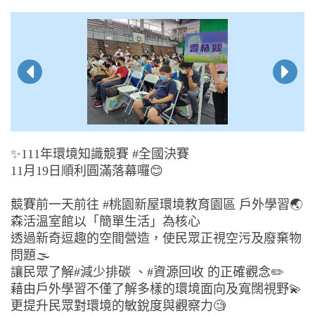
✨️111年環境知識競賽 #全國決賽
11月19日順利圓滿落幕囉😊
競賽前一天前往 #桃園新屋環境教育園區 戶外學習🌏
森活溫室館以「簡單生活」為核心
透過新奇逗趣的空間營造，使民眾正視空污及廢棄物
問題🌫
讓民眾了解#減少排碳 、#資源回收 的正確觀念✏️
藉由戶外學習不僅了解多樣的環境面向及寬闊視野💫
更提升民眾對環境的敏銳度與觀察力🧐