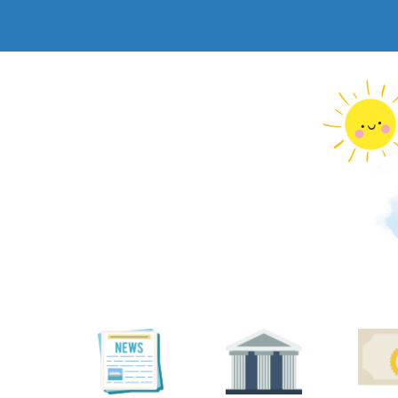
跳
到
主
要
內
容
區
塊