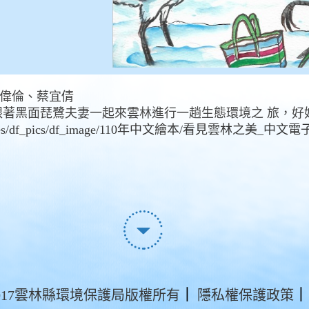
丁偉倫、蔡宜倩
 跟著黑面琵鷺夫妻一起來雲林進行一趟生態環境之 旅，好
files/df_pics/df_image/110年中文繪本/看見雲林之美_中文電子
t ©2017雲林縣環境保護局版權所有
｜
隱私權保護政策
｜