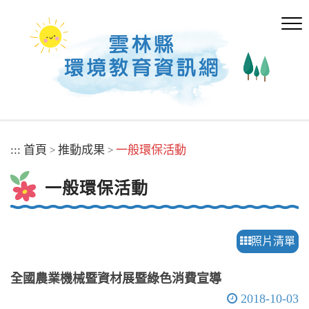
跳
到
主
要
內
容
區
塊
:::
首頁
推動成果
一般環保活動
>
>
一般環保活動
照片清單
全國農業機械暨資材展暨綠色消費宣導
2018-10-03