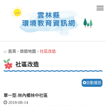
跳
到
主
要
內
容
區
塊
:::
首頁
旅遊地圖
社區改造
>
>
社區改造
自動播放
單一型-林內鄉林中社區
2018-08-14