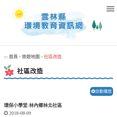
跳
到
主
要
內
容
區
塊
:::
首頁
旅遊地圖
社區改造
>
>
社區改造
自動播放
環保小學堂-林內鄉林北社區
2018-08-09