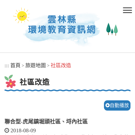
跳
到
主
要
內
容
區
塊
:::
首頁
旅遊地圖
社區改造
>
>
社區改造
自動播放
聯合型-虎尾鎮堀頭社區、埒內社區
2018-08-09