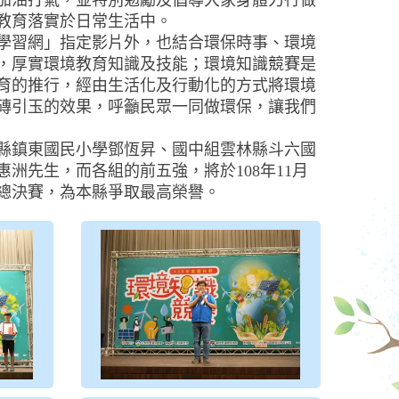
加油打氣，並特別勉勵及倡導大家身體力行做
教育落實於日常生活中。
學習網」指定影片外，也結合環保時事、環境
，厚實環境教育知識及技能；環境知識競賽是
育的推行，經由生活化及行動化的方式將環境
磚引玉的效果，呼籲民眾一同做環保，讓我們
縣鎮東國民小學鄧恆昇、國中組雲林縣斗六國
洲先生，而各組的前五強，將於108年11月
國總決賽，為本縣爭取最高榮譽。