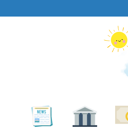
跳
到
主
要
內
容
區
塊