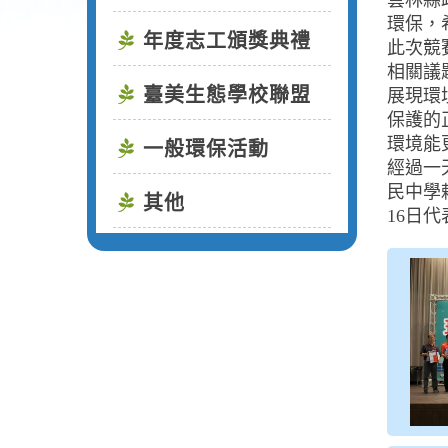
雲林縣
環保，
年度志工頒獎典禮
此次競
相關議
臺美生態學校聯盟
展現環
保護的
環境能
一般環保活動
經過一
民中學
其他
16日