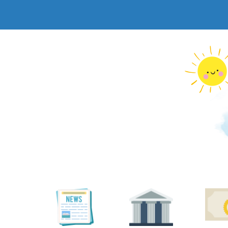
跳
到
主
要
內
容
區
塊