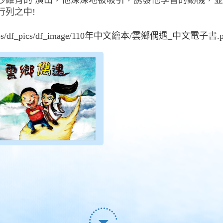
妙維肖的 演出，他深深地被吸引，誘發他學習的動機，並
行列之中!
files/df_pics/df_image/110年中文繪本/雲鄉偶遇_中文電子書.p