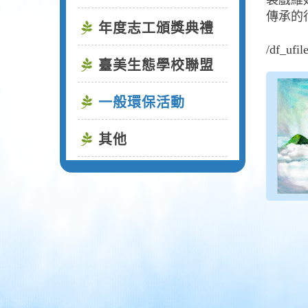
袋戲維
傳承的
年度志工頒獎典禮
/df_u
臺美生態學校聯盟
一般環保活動
其他