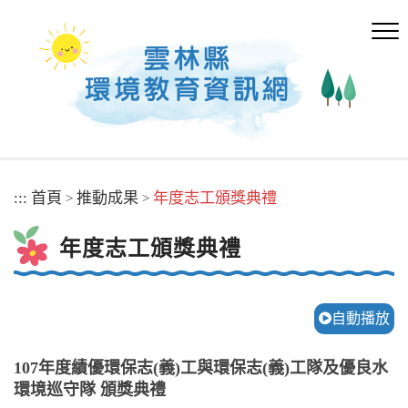
跳
到
主
要
內
容
區
塊
:::
首頁
推動成果
年度志工頒獎典禮
>
>
年度志工頒獎典禮
自動播放
107年度績優環保志(義)工與環保志(義)工隊及優良水
環境巡守隊 頒獎典禮