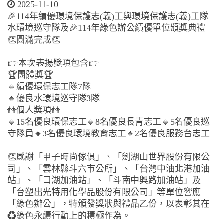
2025-11-10
🎉114年績優環境保護志(義)工與環境保護志(義)工隊
水環境巡守隊及🎉114年綠色辦公績優單位頒獎典禮
👏圓滿完成👏
👉本次表揚獎項包含👉
🏆團體獎🏆
🔹績優環保志工隊7隊
🔸優良水環境巡守隊3隊
👫個人獎項👫
🔹15名優良環保志工🔸8名優良長青志工🔹5名優良巡
守隊員🔸3名優良環境教育志工🔹2名優良服務台志工
👏感謝「甲子時尚傢俱」、「劍湖山世界股份有限公
司」、「雲林縣斗六市公所」、「台灣中油北港加油
站」、「口湖加油站」、「斗南中興路加油站」及
「台塑出光特用化學品股份有限公司」等單位響應
「綠色辦公」，特頒發獎狀與禮品乙份，以表彰其在
♻️綠色永續行動上的積極作為。