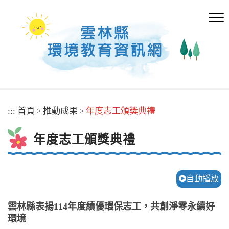
跳
到
主
要
內
容
區
塊
:::
首頁
推動成果
年度志工頒獎典禮
>
>
年度志工頒獎典禮
自動播放
雲林縣表揚114年度績優環保志工，共創淨零永續好
環境