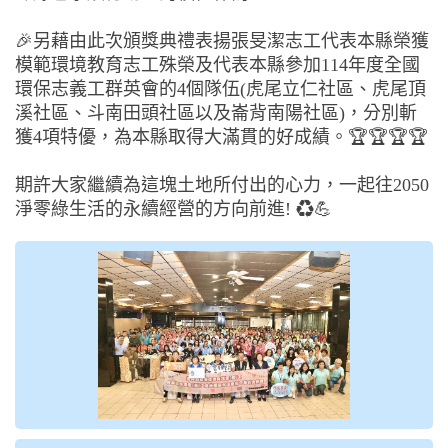
🎉另藉由此次頒獎典禮表揚張旻潔志工代表本縣榮獲
模範環境教育志工殊榮及代表本縣參加114年度全國
環保志義工群英會的4個隊伍(虎尾立仁社區、虎尾頂
溪社區、斗南田頭社區以及崙背南陽社區)，分別斬
獲4項特優，為本縣取得大滿貫的好成績。🏆🏆🏆🏆
期許大家繼續為這塊土地所付出的心力，一起往2050
淨零綠生活的永續經營的方向前進! ♻️💪