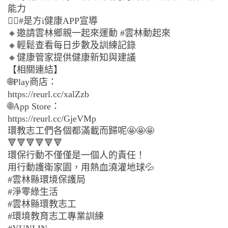
能力
👉🏻#是方i健康APP宣導
🔸邀請雲林鄉親一起來運動 #雲林動起來
🔸輕鬆查看每日步數及訓練記錄
🔸健康管家提供健康新知與建議
【相關連結】
🌐Play商店：
https://reurl.cc/xalZzb
🌐App Store：
https://reurl.cc/GjeVMp
環教志工們各個都滿載而歸呢🤩🤩🤩
🔻🔻🔻🔻🔻🔻
環保行動不僅僅是一個人的責任！
用行動護衛家園，用熱血澆灌地球💦
#雲林縣環境保護局
#淨零綠生活
#雲林縣環教志工
#環境教育志工專業訓練