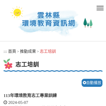
跳
到
主
要
內
容
區
塊
:::
首頁
推動成果
志工培訓
>
>
志工培訓
自動播放
113年環境教育志工專業訓練
2024-05-07