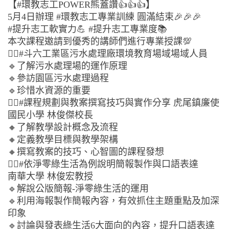
【#環教志工POWER熊蓋讚👍👍👍】
5月4日辦理 #環教志工專業訓練 圓滿結束🎉🎉🎉
#提升志工軟實力💪 #提升志工專業度📚
本次課程邀請到優秀的講師們進行專業授課💯
👉🏻#斗六工業區污水處理廠環境教育場域場域人員
🔹了解污水處理場的運作原理
🔹參訪園區污水處理過程
🔹珍惜水資源的重要
👉🏻#課程規劃與教案撰寫技巧與實作分享 虎尾鎮廉使
國民小學 林俊傑校長
🔸了解教學設計概念及流程
🔸定義教學目標與教學架構
🔸撰寫教案的技巧、心智圖的課程發想
👉🏻#依淨零綠生活為例說明簡報製作與口語表達
南華大學 林俊宏教授
🔹解說公版簡報-淨零綠生活的運用
🔹利用海報製作簡報內容，有效抓住主題重點及加深
印象
🔹討論與發表綠生活6大面向的內容，提升口語表達