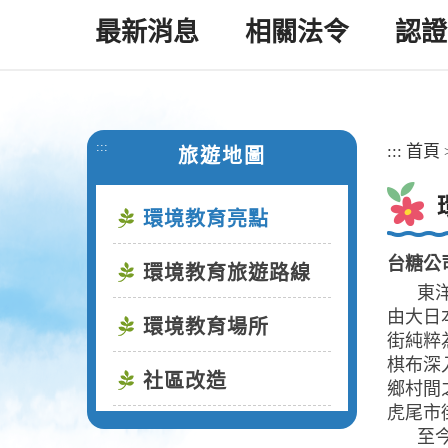
最新消息
相關法令
認證
:::
:::
首頁
旅遊地圖
環境教育亮點
台糖公
環境教育旅遊路線
東洋第
由大日
環境教育場所
街純粹
棋布深
社區改造
鄉村間
虎尾市
至今虎