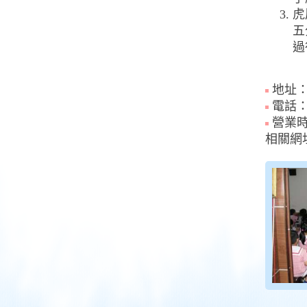
虎
五
過
地址：
電話：(
營業
相關網