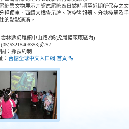
尾糖業文物展示介紹虎尾糖廠日據時期至近期所保存之文
分輕便車、西螺大橋告示牌、防空警報器、分糖棧單及手
往的點點滴滴。
雲林縣虎尾鎮中山路2號(虎尾糖廠廠區內)
05)6321540#353或252
時間：採預約制
址：
台糖全球中文入口網-首頁