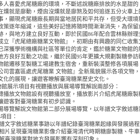
多人喜愛虎尾糖廠的環境，不斷述說糖廠排放的水是甜的
在燻就是廍動，煙囪沒燻就是廍煞及如何追逐五分火車上
事，顯現虎尾糖廠長期與當地居民和平共存，但受大環境
政策逐年縮減，這些美好記憶將隨時間漸漸消失，為保留
跡，與地方建立良好互動，即於民國86年配合雲林縣辦理
成立『虎尾總廠糖業文物館』，初期由有興趣的同仁收集
已深獲學術機構與社區等單位的肯定，鑑於糖業文物館的
地方良好互動之功能，繼於民國95年更擴大規劃製糖參訪
物館遷移至製糖工場建教生宿舍，重新裝潢整修各項展場
公司雲嘉區處虎尾糖業 文物館』全新風貌展示各項文物
文化的展現，讓遊客瞭解臺灣糖業歷史文化。
展示項目有視聽播放與展場導覽解說兩部分：
聽播放文物館設有視聽播放室，播放影片介紹虎尾糖廠製糖
讓遊客對臺灣糖業有初步認識。
場導覽解說文物館第二部分展場導覽，以年譜文字敘述糖
3項目：
譜文字敘述糖業事跡以年譜紀錄臺灣糖業起緣與發展過程
相片呈現臺灣糖業影像介紹臺灣清代時期糖廍製糖、牛車
解臺灣糖業對地方發展影響有深刻印象。