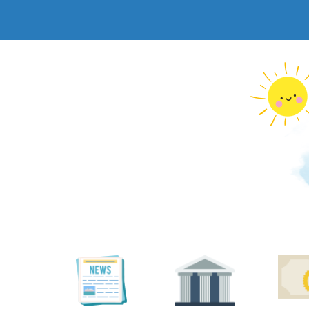
跳
到
主
要
內
容
區
塊