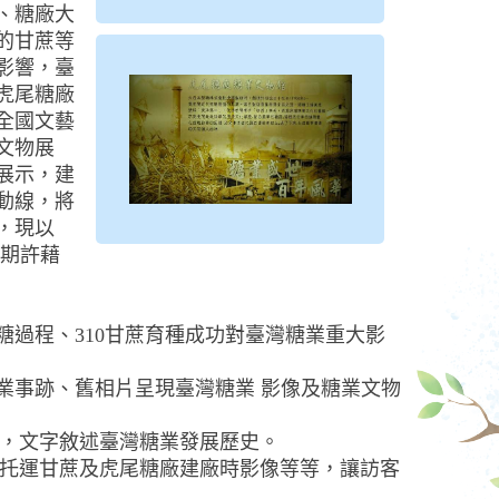
、糖廠大
的甘蔗等
影響，臺
虎尾糖廠
全國文藝
文物展
展示，建
動線，將
，現以
，期許藉
過程、310甘蔗育種成功對臺灣糖業重大影
業事跡、舊相片呈現臺灣糖業 影像及糖業文物
，文字敘述臺灣糖業發展歷史。
托運甘蔗及虎尾糖廠建廠時影像等等，讓訪客