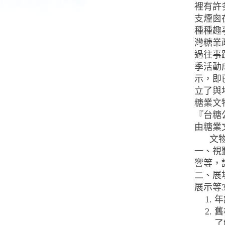
裡有許
支煙囪
種種趣
灣糖業
過往事
季活動
示，即
立了與
糖業文
『台糖
由糖業
文物館
一、視
響等，
二、展
展示等
年
舊
了