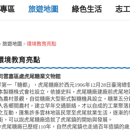
專區
旅遊地圖
綠色生活
志
旅遊地圖
環境教育亮點
>
>
環境教育亮點
司雲嘉區處虎尾糖業文物館
一「糖都」，虎尾糖廠於西元1906年12月28日臺灣總
本製糖株式會社設立，依據史料，虎尾糖廠建廠前虎尾地
為農村景觀，自從糖廠大型新式製糖機具設立，糖業五分
入各鄉間農村，建立早年交通脈絡，才以自成的工業聚落
之互動，匯集許多雲林地區民眾至虎尾就業生活，逐漸的
街，可以說虎尾糖廠造就了虎尾鎮的開始與發展。
尾糖廠已歷經110年，自然虎尾鎮也走過百年造鎮的歲