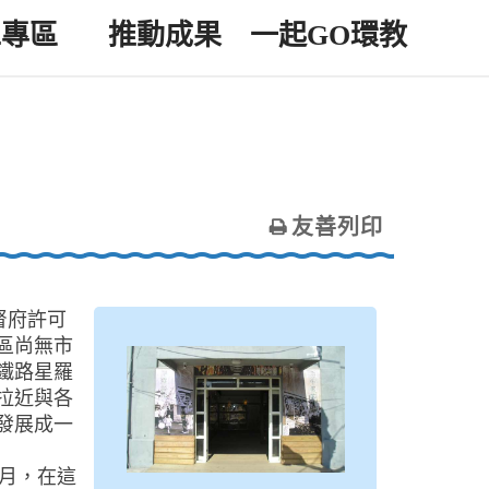
工專區
推動成果
一起GO環教
友善列印
督府許可
區尚無市
鐵路星羅
拉近與各
發展成一
月，在這